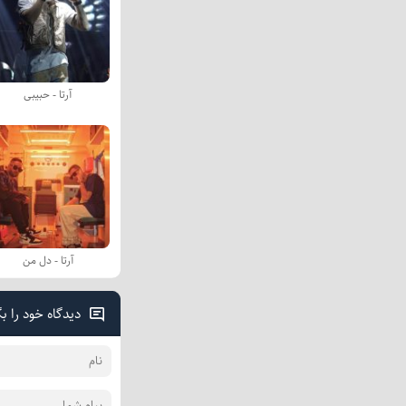
آرتا - حبیبی
آرتا - دل من
دیدگاه خود را ب