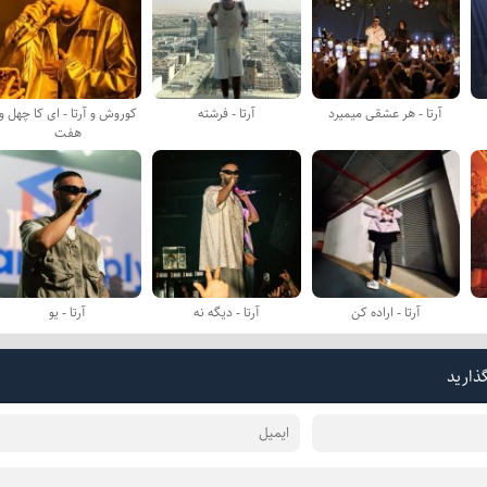
آرتا - هر عشقی میمیرد
آرتا - فرشته
كوروش و آرتا - ای کا چهل و
هفت
آرتا - اراده کن
آرتا - دیگه نه
آرتا - یو
گذارید