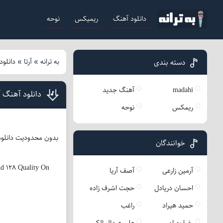
دانلود آهنگ
ریمیکس
نوحه
به ترانه
»
آرتا
»
دانلود
دسته بندی
madahi
آهنگ جدید
دانلود آهنگ آر
ریمکس
نوحه
بدون محدودیت دانلود ک
خوانندگان
d 128 Quality On
آرمین زارعی
آصف آریا
احسان دریادل
حجت اشرف زاده
حمید هیراد
راغب
رضا بهرام
علی عبدالمالکی