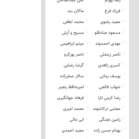
فرزاد فرخ
ماکان بند
مجید رضوی
محمد لطفی
مسعود صادقلو
مسیح و آرش
مهدی احمدوند
میثم ابراهیمی
ناصر زینعلی
ناصر پورکرم
کسری زاهدی
گرشا رضایی
یوسف زمانی
سالار صفرزاده
شهاب فالجی
امیرحافظ رنجبر
رضا کرمی تارا
فرهاد جهانگیری
مجتبی ترکاشوند
محمد امیری
رامین تجنگی
ابی عالی
بهنام حسن زاده
مجید احمدی