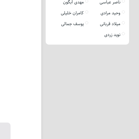
ناصر عباسی
مهدی آبگون
وحید مرادی
کامران خلیلی
میلاد قربانی
یوسف جمالی
نوید زردی