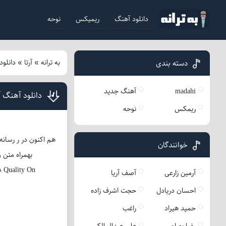
دانلود آهنگ
ریمیکس
نوحه
به ترانه
»
آرتا
»
دانلود
دسته بندی
madahi
آهنگ جدید
دانلود آهنگ آر
ریمکس
نوحه
هم اکنون در ر رسانه 
خوانندگان
بهمراه متن و دو کیفیت 320 و 128 فراهم کر
 Quality On
آرمین زارعی
آصف آریا
احسان دریادل
حجت اشرف زاده
حمید هیراد
راغب
رضا بهرام
علی عبدالمالکی