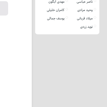
ناصر عباسی
مهدی آبگون
وحید مرادی
کامران خلیلی
میلاد قربانی
یوسف جمالی
نوید زردی