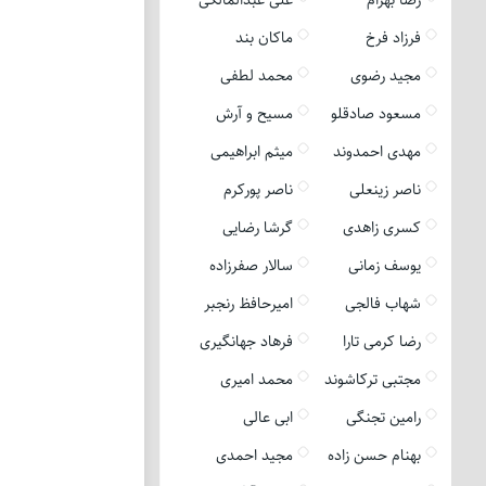
فرزاد فرخ
ماکان بند
مجید رضوی
محمد لطفی
مسعود صادقلو
مسیح و آرش
مهدی احمدوند
میثم ابراهیمی
ناصر زینعلی
ناصر پورکرم
کسری زاهدی
گرشا رضایی
یوسف زمانی
سالار صفرزاده
شهاب فالجی
امیرحافظ رنجبر
رضا کرمی تارا
فرهاد جهانگیری
مجتبی ترکاشوند
محمد امیری
رامین تجنگی
ابی عالی
بهنام حسن زاده
مجید احمدی