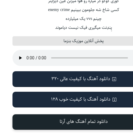
کوری کوکو در میاره رو هوا میزنن عین دیزاینر
کسی شاخ شه جلومون ببینیم enemy crime
چینم vvs یک میلیارده
پِندِنت میگیری فیک نیست دیاموند
پخش آنلاین موزیک بنزما
دانلود آهنگ با کیفیت عالی 320
دانلود آهنگ با کیفیت خوب 128
دانلود تمام آهنگ های آرتا