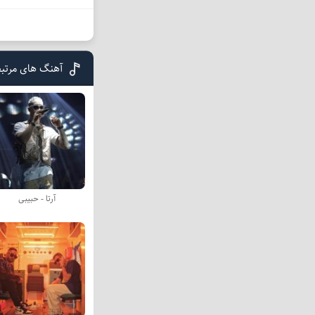
آهنگ های مرتبط 
آرتا - حبیبی