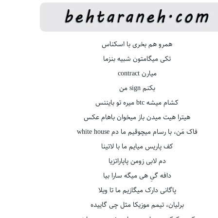
همرو هم بخری با اسکناس
تکی میگامتون شبیه بنزما
میارن contract
بکنم sign من
کشام میشه btc میره تو بایننس
هیترا هیت میدن باز میخوان باهام عکس
فاک مَن، با رسام میچوقیم ما دم white house
کف پاریس میایم ما با لاتینا
دم لابی زومن پاپاراتزیا
دافه گیِ هی میگه سارا بیا
پاگانی دارک میگازیم ما تا ویلا
برلیان، تیمم موزیکا مثل چی گاییده