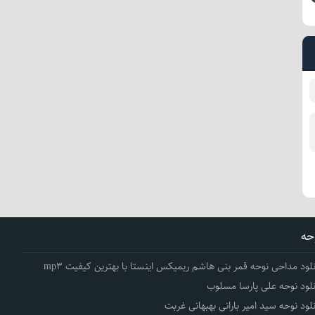
حه
نلود مداحی نوحه قمر بنی هاشم ریمیکس اینستا با بهترین کیفیت mp3
نلود نوحه علی پارسا مسلوب
نلود نوحه سید امیر بارانی بهبهانی غربت