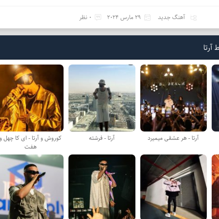
آهنگ جدید
29 مارس 2024
0 نظر
آرتا
آرتا - هر عشقی میمیرد
آرتا - فرشته
كوروش و آرتا - ای کا چهل و
هفت