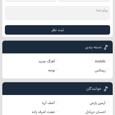
ثبت نظر
دسته بندی
madahi
آهنگ جدید
ریمکس
نوحه
خوانندگان
آرمین زارعی
آصف آریا
احسان دریادل
حجت اشرف زاده