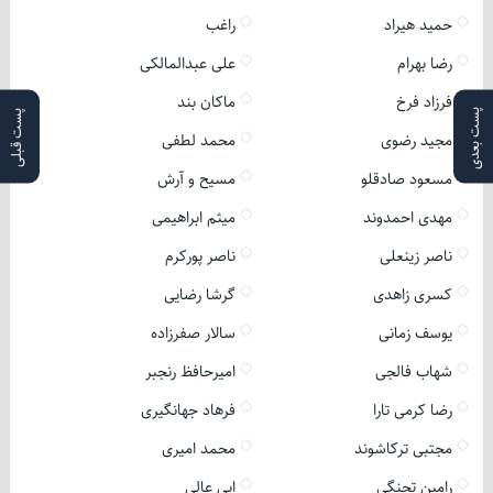
حمید هیراد
راغب
رضا بهرام
علی عبدالمالکی
فرزاد فرخ
ماکان بند
پست بعدی
پست قبلی
مجید رضوی
محمد لطفی
مسعود صادقلو
مسیح و آرش
مهدی احمدوند
میثم ابراهیمی
ناصر زینعلی
ناصر پورکرم
کسری زاهدی
گرشا رضایی
یوسف زمانی
سالار صفرزاده
شهاب فالجی
امیرحافظ رنجبر
رضا کرمی تارا
فرهاد جهانگیری
مجتبی ترکاشوند
محمد امیری
رامین تجنگی
ابی عالی