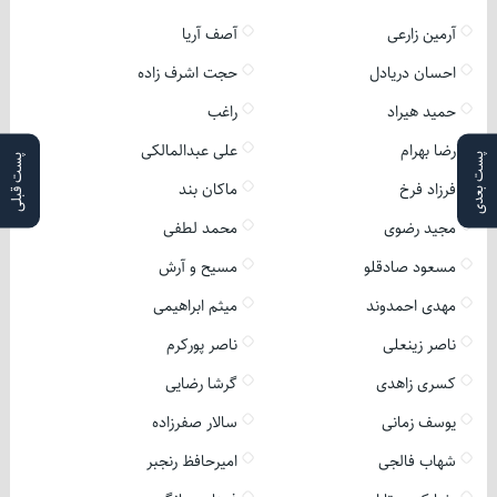
آرمین زارعی
آصف آریا
احسان دریادل
حجت اشرف زاده
حمید هیراد
راغب
رضا بهرام
علی عبدالمالکی
پست بعدی
پست قبلی
فرزاد فرخ
ماکان بند
مجید رضوی
محمد لطفی
مسعود صادقلو
مسیح و آرش
مهدی احمدوند
میثم ابراهیمی
ناصر زینعلی
ناصر پورکرم
کسری زاهدی
گرشا رضایی
یوسف زمانی
سالار صفرزاده
شهاب فالجی
امیرحافظ رنجبر