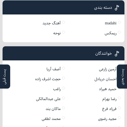
دسته بندی
madahi
آهنگ جدید
ریمکس
نوحه
خوانندگان
آرمین زارعی
آصف آریا
پست بعدی
پست قبلی
احسان دریادل
حجت اشرف زاده
حمید هیراد
راغب
رضا بهرام
علی عبدالمالکی
فرزاد فرخ
ماکان بند
مجید رضوی
محمد لطفی