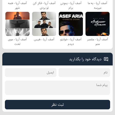
آصف آریا - به ما
آصف آریا - بمونی
آصف آریا - فکر کن
آصف آریا - همه
میرسه
برام
تو بردی
شهر
آصف آریا - مقصر
آصف آریا - خوابتو
آصف آریا - هیس
آصف آریا - موی
منم
دیدم
لخت
دیدگاه خود را بگذارید
ثبت نظر