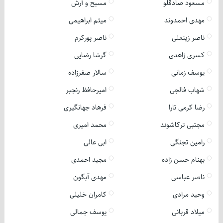
مسعود صادقلو
مسیح و آرش
مهدی احمدوند
میثم ابراهیمی
ناصر زینعلی
ناصر پورکرم
کسری زاهدی
گرشا رضایی
یوسف زمانی
سالار صفرزاده
شهاب فالجی
امیرحافظ رنجبر
رضا کرمی تارا
فرهاد جهانگیری
مجتبی ترکاشوند
محمد امیری
رامین تجنگی
ابی عالی
بهنام حسن زاده
مجید احمدی
ناصر عباسی
مهدی آبگون
وحید مرادی
کامران خلیلی
میلاد قربانی
یوسف جمالی