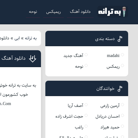
دانلود آهنگ
ریمیکس
نوحه
به ترانه
»
ابی
»
دانلود
دسته بندی
madahi
آهنگ جدید
دانلود آهنگ ا
ریمکس
نوحه
به سایت به ترانه خوش 
خوانندگان
خوب کشورمون ابی عزی
eh.Com
آرمین زارعی
آصف آریا
احسان دریادل
حجت اشرف زاده
حمید هیراد
راغب
رضا بهرام
علی عبدالمالکی