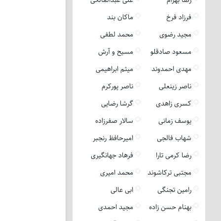
فرزاد فرخ
ماکان بند
مجید رضوی
محمد لطفی
مسعود صادقلو
مسیح و آرش
مهدی احمدوند
میثم ابراهیمی
ناصر زینعلی
ناصر پورکرم
کسری زاهدی
گرشا رضایی
یوسف زمانی
سالار صفرزاده
شهاب فالجی
امیرحافظ رنجبر
رضا کرمی تارا
فرهاد جهانگیری
مجتبی ترکاشوند
محمد امیری
رامین تجنگی
ابی عالی
بهنام حسن زاده
مجید احمدی