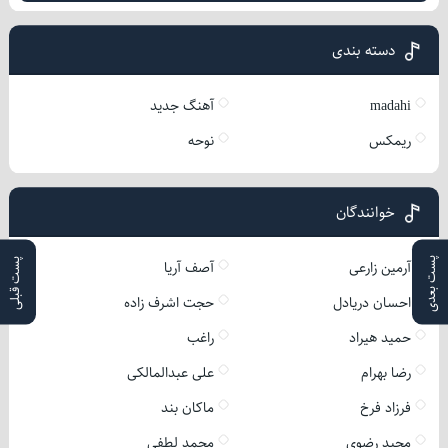
دسته بندی
madahi
آهنگ جدید
ریمکس
نوحه
خوانندگان
پست بعدی
پست قبلی
آرمین زارعی
آصف آریا
احسان دریادل
حجت اشرف زاده
حمید هیراد
راغب
رضا بهرام
علی عبدالمالکی
فرزاد فرخ
ماکان بند
مجید رضوی
محمد لطفی