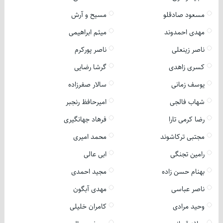
مسعود صادقلو
مسیح و آرش
مهدی احمدوند
میثم ابراهیمی
ناصر زینعلی
ناصر پورکرم
کسری زاهدی
گرشا رضایی
یوسف زمانی
سالار صفرزاده
شهاب فالجی
امیرحافظ رنجبر
رضا کرمی تارا
فرهاد جهانگیری
مجتبی ترکاشوند
محمد امیری
رامین تجنگی
ابی عالی
بهنام حسن زاده
مجید احمدی
ناصر عباسی
مهدی آبگون
وحید مرادی
کامران خلیلی