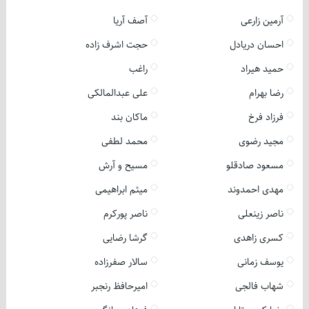
آرمین زارعی
آصف آریا
احسان دریادل
حجت اشرف زاده
حمید هیراد
راغب
رضا بهرام
علی عبدالمالکی
فرزاد فرخ
ماکان بند
مجید رضوی
محمد لطفی
مسعود صادقلو
مسیح و آرش
مهدی احمدوند
میثم ابراهیمی
ناصر زینعلی
ناصر پورکرم
کسری زاهدی
گرشا رضایی
یوسف زمانی
سالار صفرزاده
شهاب فالجی
امیرحافظ رنجبر