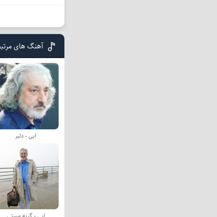
آهنگ های مرتبط
ابی - دلبر
ابی - گریه مستی