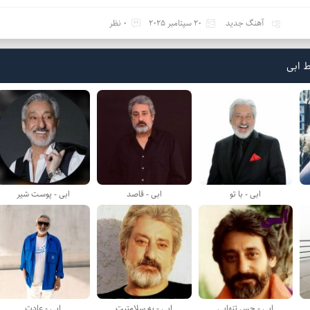
آهنگ جدید
20 سپتامبر 2025
0 نظر
 ابی
ابی - با تو
ابی - قاصد
ابی - پوست شیر
ابی - حس تنهایی
ابی - به سلامتیت
ابی - عادت