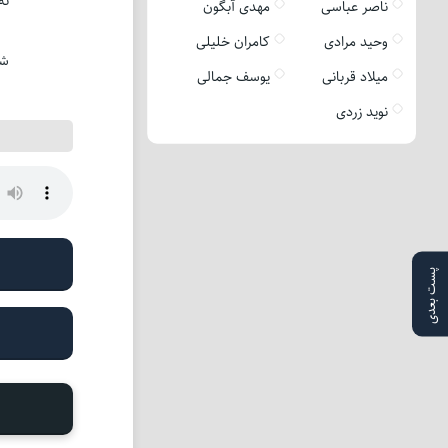
نه
ناصر عباسی
مهدی آبگون
وحید مرادی
کامران خلیلی
شب
میلاد قربانی
یوسف جمالی
نوید زردی
پست بعدی