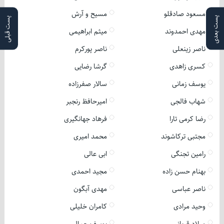
مسعود صادقلو
مسیح و آرش
پست بعدی
پست قبلی
مهدی احمدوند
میثم ابراهیمی
ناصر زینعلی
ناصر پورکرم
کسری زاهدی
گرشا رضایی
یوسف زمانی
سالار صفرزاده
شهاب فالجی
امیرحافظ رنجبر
رضا کرمی تارا
فرهاد جهانگیری
مجتبی ترکاشوند
محمد امیری
رامین تجنگی
ابی عالی
بهنام حسن زاده
مجید احمدی
ناصر عباسی
مهدی آبگون
وحید مرادی
کامران خلیلی