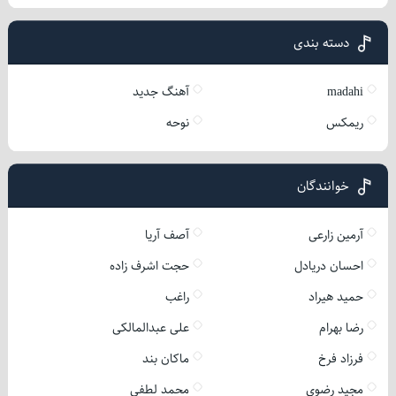
دسته بندی
madahi
آهنگ جدید
ریمکس
نوحه
خوانندگان
آرمین زارعی
آصف آریا
احسان دریادل
حجت اشرف زاده
حمید هیراد
راغب
رضا بهرام
علی عبدالمالکی
فرزاد فرخ
ماکان بند
مجید رضوی
محمد لطفی