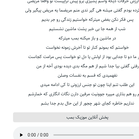
 ارزش حرفات دیگه واسم پشیزی برو پیش تراپیست تو واقعا مریضی
ه بودم گفتی میشه هی گیر ندی منم مریضما یه مریض پیگیر ولی
پس فکر نکن بغض میترکه خواستیم زندگی رو جر بدیم
شب از همه جا بی خبر پشت ماشین نشستیم
در ماشین و باز میکنه بمب میترکه
خواستم که بمونم کنار تو تا آخرش زمونه نخواست
ر ما دو تا جدایی بود از اولش یا دل تو خواست پس مرامت کجاست
رفتی گفتی بیا جدا شیم از هم مگه بدی دیده بودی آخه از من
نفهمیدی که فسم به نفسات وصلن
این طلب تنم اینا چون تو جنس ارزونی تا کی ادامه میدی
رو هم بذاری میپره جوونیت مرفین دارن نگات انگاری که خمارشم
نداریم خاطره کجای شهر چجور از این حال بدم جدا بشم
پخش آنلاین موزیک بمب