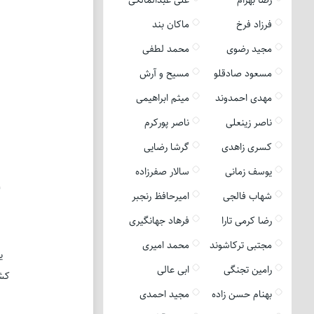
فرزاد فرخ
ماکان بند
مجید رضوی
محمد لطفی
مسعود صادقلو
مسیح و آرش
مهدی احمدوند
میثم ابراهیمی
ناصر زینعلی
ناصر پورکرم
کسری زاهدی
گرشا رضایی
یوسف زمانی
سالار صفرزاده
گ
شهاب فالجی
امیرحافظ رنجبر
رضا کرمی تارا
فرهاد جهانگیری
مجتبی ترکاشوند
محمد امیری
ی
رامین تجنگی
ابی عالی
کشی
بهنام حسن زاده
مجید احمدی