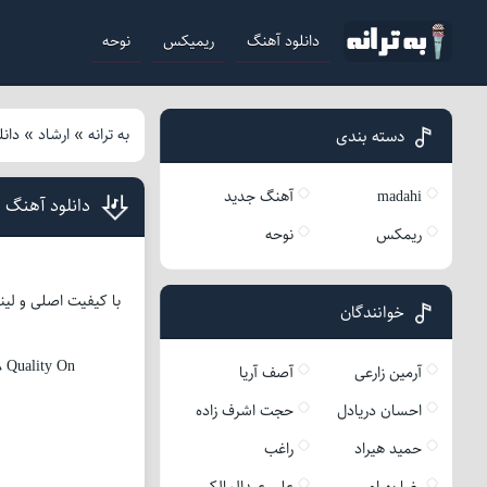
دانلود آهنگ
ریمیکس
نوحه
به ترانه
»
ارشاد
»
دان
دسته بندی
madahi
آهنگ جدید
دانلود آهنگ 
ریمکس
نوحه
با کیفیت اصلی و لین
خوانندگان
 Quality On
آرمین زارعی
آصف آریا
احسان دریادل
حجت اشرف زاده
حمید هیراد
راغب
رضا بهرام
علی عبدالمالکی