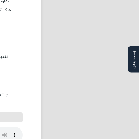
نداره
شک کرد
پست بعدی
تقدی
چشم 