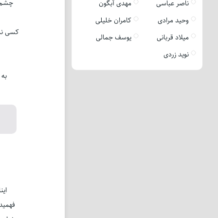
چشم ر
ناصر عباسی
مهدی آبگون
وحید مرادی
کامران خلیلی
کسی نمی
میلاد قربانی
یوسف جمالی
نوید زردی
به 
این
فهمیدی