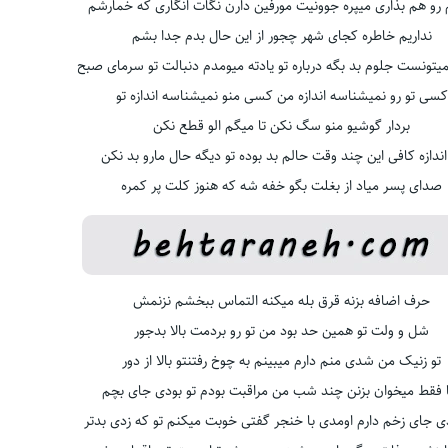
و هم بذاری میپره جوونیت مورفین دارن نگات انگاری که خمارشم
نداریم خاطره کجای شهر چجور از این حال بدم جدا بشم
تونست جلوم بد بگه درباره تو یادته میومدم دنبالت تو سرمای صبح
کسی تو رو نمیشناسه اندازه من کسی منو نمیشناسه اندازه تو
بردار گوشیو منو سگ نکن تا میگم الو قطع نکن
اندازه کافی این چند وقت حالم بد بوده تو دیگه حال مارو بد نکن
صدای پسر میاد از بغلت بگو خفه شه که هنوز کلت پر کمره
حرف اضافه بزنه قرق بله میکنه التماس ببخشم نزنمش
شل و ولت تو همین حد بود من تو رو بردمت بالا بدجور
تو زنیک من شدی منم دارم میبینم به چوخ رفتنتو بالا از دور
ا فقط میخوان بزنن چند شب من مراقبت بودم تو بودی جای بچم
 جای زخم دارم اومدی با خنجر گفتی خوبت میکنم تو که زدی بدتر