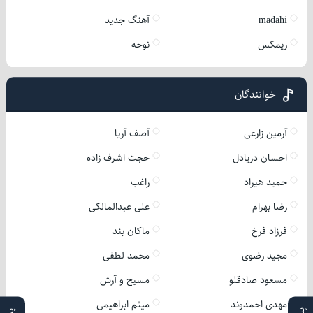
madahi
آهنگ جدید
ریمکس
نوحه
خوانندگان
آرمین زارعی
آصف آریا
احسان دریادل
حجت اشرف زاده
حمید هیراد
راغب
رضا بهرام
علی عبدالمالکی
فرزاد فرخ
ماکان بند
مجید رضوی
محمد لطفی
مسعود صادقلو
مسیح و آرش
مهدی احمدوند
میثم ابراهیمی