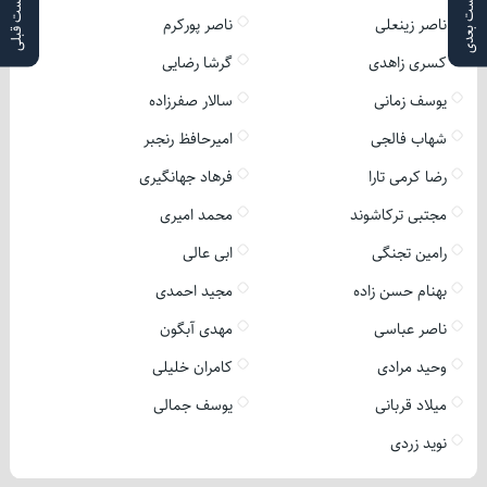
پست بعدی
پست قبلی
ناصر زینعلی
ناصر پورکرم
کسری زاهدی
گرشا رضایی
یوسف زمانی
سالار صفرزاده
شهاب فالجی
امیرحافظ رنجبر
رضا کرمی تارا
فرهاد جهانگیری
مجتبی ترکاشوند
محمد امیری
رامین تجنگی
ابی عالی
بهنام حسن زاده
مجید احمدی
ناصر عباسی
مهدی آبگون
وحید مرادی
کامران خلیلی
میلاد قربانی
یوسف جمالی
نوید زردی