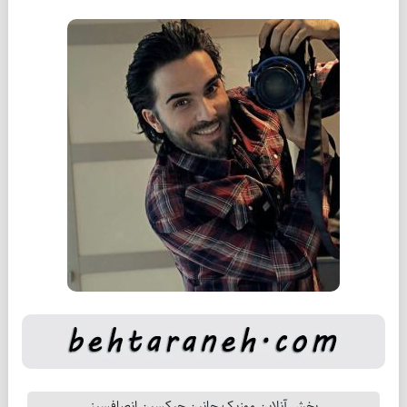
پخش آنلاین موزیک جانین چیکسین انصافسیز