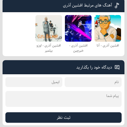
آهنگ های مرتبط افشین آذری
افشین آذری - آنا
افشین آذری -
افشین آذری - اوزو
خبرچین
بیلمیر
دیدگاه خود را بگذارید
ثبت نظر