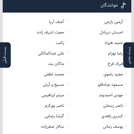
خوانندگان
آرمین زارعی
آصف آریا
احسان دریادل
حجت اشرف زاده
حمید هیراد
راغب
پست بعدی
پست قبلی
رضا بهرام
علی عبدالمالکی
فرزاد فرخ
ماکان بند
مجید رضوی
محمد لطفی
مسعود صادقلو
مسیح و آرش
مهدی احمدوند
میثم ابراهیمی
ناصر زینعلی
ناصر پورکرم
کسری زاهدی
گرشا رضایی
یوسف زمانی
سالار صفرزاده