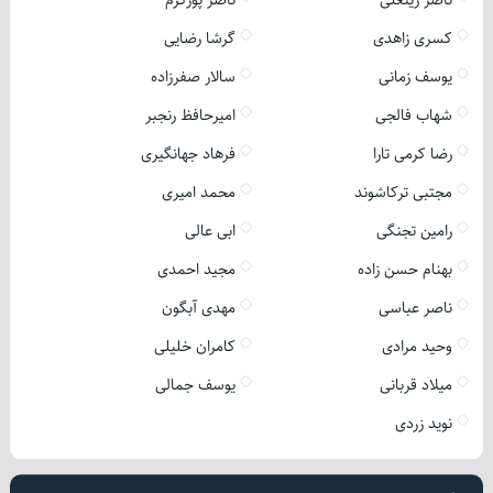
ناصر زینعلی
ناصر پورکرم
کسری زاهدی
گرشا رضایی
یوسف زمانی
سالار صفرزاده
شهاب فالجی
امیرحافظ رنجبر
رضا کرمی تارا
فرهاد جهانگیری
مجتبی ترکاشوند
محمد امیری
رامین تجنگی
ابی عالی
بهنام حسن زاده
مجید احمدی
ناصر عباسی
مهدی آبگون
وحید مرادی
کامران خلیلی
میلاد قربانی
یوسف جمالی
نوید زردی