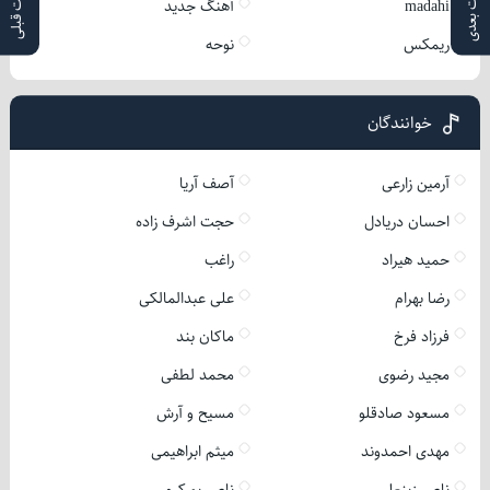
پست بعدی
پست قبلی
madahi
آهنگ جدید
ریمکس
نوحه
خوانندگان
آرمین زارعی
آصف آریا
احسان دریادل
حجت اشرف زاده
حمید هیراد
راغب
رضا بهرام
علی عبدالمالکی
فرزاد فرخ
ماکان بند
مجید رضوی
محمد لطفی
مسعود صادقلو
مسیح و آرش
مهدی احمدوند
میثم ابراهیمی