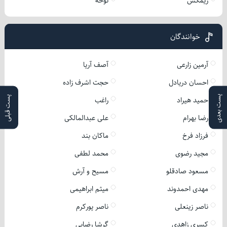
ریمکس
نوحه
خوانندگان
آرمین زارعی
آصف آریا
احسان دریادل
حجت اشرف زاده
پست بعدی
پست قبلی
حمید هیراد
راغب
رضا بهرام
علی عبدالمالکی
فرزاد فرخ
ماکان بند
مجید رضوی
محمد لطفی
مسعود صادقلو
مسیح و آرش
مهدی احمدوند
میثم ابراهیمی
ناصر زینعلی
ناصر پورکرم
کسری زاهدی
گرشا رضایی