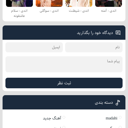
اندی - آمنه
اندی - شیطنت
اندی - سوگلی
اندی - سلام
عاشقونه
دیدگاه خود را بگذارید
ثبت نظر
دسته بندی
madahi
آهنگ جدید