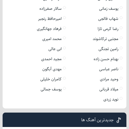
یوسف زمانی
سالار صفرزاده
شهاب فالجی
امیرحافظ رنجبر
رضا کرمی تارا
فرهاد جهانگیری
مجتبی ترکاشوند
محمد امیری
رامین تجنگی
ابی عالی
بهنام حسن زاده
مجید احمدی
ناصر عباسی
مهدی آبگون
وحید مرادی
کامران خلیلی
میلاد قربانی
یوسف جمالی
نوید زردی
جدیدترین آهنگ ها