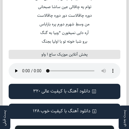
توام یه چاقالی عین ساشا صبحانی
دوره چاقالاست دور دوره چاقالاست
من وسطِ شهرم دورم پره باراباس
آره دایی نمیخورن *وبیا به گنگ
برو شبا خونه تو با اولیا بجنگ
پخش آنلاین موزیک ساچ ا واو
دانلود آهنگ با کیفیت عالی 320
دانلود آهنگ با کیفیت خوب 128
پست بعدی
پست قبلی