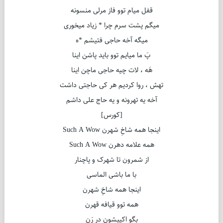
قفل میام توو فاز مرلی منسونه
میگم پشت سرم چرا * زیاد میخوری
میگه آخه حاجی فتیشم *ه
پَ ما میایم توو باید پاشن اینا
هَه ، لات چیه حاجی ماچن اینا
تهش ، روا کردیم هر کی حاجتی داشت
آخه یه تهرونه و یه حاج علی داشم
[کورس]
اینجا همه شاخِ شهرن Such A Wow
همه علامه دهرن Such A Wow
از شمرون تا شهرک و پاچنار
با ما باشی الماسی
اینجا همه شاخِ شهرن
همه توو قیافه قهرن
بگو اکیپشون در رَن