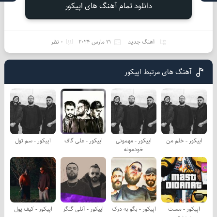
دانلود تمام آهنگ های اپیکور
آهنگ جدید
21 مارس 2024
0 نظر
آهنگ های مرتبط اپیکور
اپیکور - خلم من
اپیکور - مهمونی
اپیکور - علی گاف
اپیکور - سم تول
خودمونه
اپیکور - مست
اپیکور - بگو به درک
اپیکور - آنلی گنگز
اپیکور - کیف پول