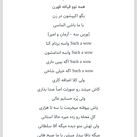
همه توو قیافه قهرن
بگو اکیپشون در رَن
با ما باشی الماسی
[ورس سه – آرمان و امیر]
Such a wow واسه برنام کنا
Such a wow واسه اندامشون
Such a wow اگه بیبی داری
Such a wow اگه خیلی شاخی
ولی کلا اضافه کاری
کاش میشد رو صورتت اصاً صدا بذاری
ولی پُره حسابم عالی
پاش بیوفته میخرمت با سه تا هزاری
کلِ محله رو زده میره حالا استانی
ولی تهش منو دیده میگه آقا سلطانی
میگه دافا بیدار میشن با ما صبح هانی