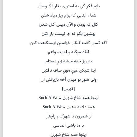
بازم فکر کن یه استوری بذار ایکیوسان
شبا ، اینایی که برام ریز میاد شلن
کال که بودن و الآن میس کال شدن
بهشون بگو که جا نیست بار کنن
اگه کسی گفت گنگی خواستن ایستگاهت کنن
انقد میکنه پیله بدخواهم
یه روز خفه میشه زیرِ دستام
اینا شیکن عینِ مویِ صاف تافتین
ولی هنوز بو میدن آخه بازیافتی ان
[کورس]
اینجا همه شاخِ شهرن Such A Wow
همه علامه دهرن Such A Wow
از شمرون تا شهرک و پاچنار
با ما باشی الماسی
اینجا همه شاخِ شهرن