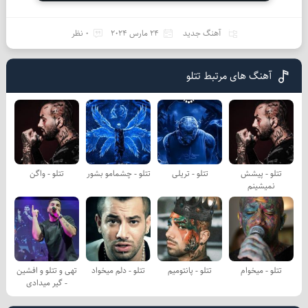
آهنگ جدید
24 مارس 2024
0 نظر
آهنگ های مرتبط تتلو
تتلو - پیشش
تتلو - تریلی
تتلو - چشمامو بشور
تتلو - واگن
نمیشینم
تتلو - میخوام
تتلو - پانتومیم
تتلو - دلم میخواد
تهی و تتلو و افشین
- گیر میدادی