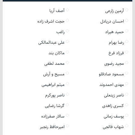
آرمین زارعی
آصف آریا
احسان دریادل
حجت اشرف زاده
حمید هیراد
راغب
رضا بهرام
علی عبدالمالکی
فرزاد فرخ
ماکان بند
مجید رضوی
محمد لطفی
مسعود صادقلو
مسیح و آرش
مهدی احمدوند
میثم ابراهیمی
ناصر زینعلی
ناصر پورکرم
کسری زاهدی
گرشا رضایی
یوسف زمانی
سالار صفرزاده
شهاب فالجی
امیرحافظ رنجبر