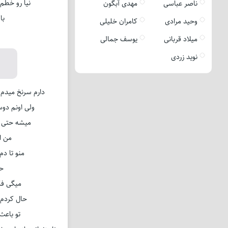
نیا رو خطم
ناصر عباسی
مهدی آبگون
با
وحید مرادی
کامران خلیلی
میلاد قربانی
یوسف جمالی
نوید زردی
دارم سرنخ میدم 
ولی اونم دوس
میشه حتی ن
من ا
منو تا دم
حس
میگی فک
حال کردم 
تو باعث