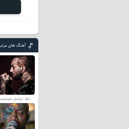
آهنگ های مرتبط
تتلو - پیشش نمیشینم