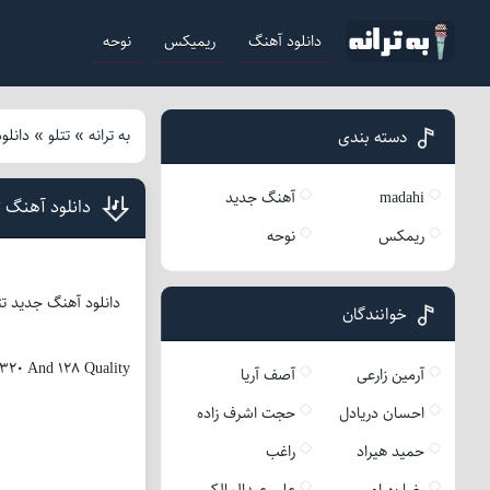
دانلود آهنگ
ریمیکس
نوحه
به ترانه
»
تتلو
»
دانلو
دسته بندی
madahi
آهنگ جدید
دانلود آهنگ ت
ریمکس
نوحه
خوانندگان
320 And 128 Quality
آرمین زارعی
آصف آریا
احسان دریادل
حجت اشرف زاده
حمید هیراد
راغب
رضا بهرام
علی عبدالمالکی