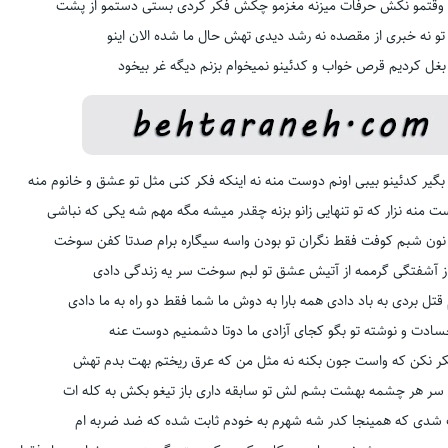
 وقتمو نکش حرفات میزنه مغزمو چکش فکر کردی بستی دستمو از پشت
 تو نه خبری از مقصده نه رشد دیدی تهش حال ما شده الان اینو
بغل کردیم قرص خواب و کدئینو نمیخوام بزنم دیگه غر بیخود
بگیر کدئینو بیبی اونم دوست منه نه اینکه فکر کنی مثل تو عشق و خانوم منه
ت منه نزار که تو تنهایی زانو بزنه چقدر میشه مگه مهم شه یکی که نباشی
ون شبم کوفت فقط نگران تو بودن واسه سیگاره برام صدتا کفن سوخت
ز آشفتگی گرممه از آتیش عشق تو لبم سوخت سر یه زندگی دادی
 قتل بردی به باد دادی همه بارا به دوش ما شما فقط دو راه به ما دادی
ادت و نوشته تو بگو کجای آزادی ما دوتا دشمنیم دوست عنه
ر نکن که واست جون بکنه نه مثل من که عرق ریختم بهت بدم تهش
سر هر چشمه بهشت بشم لش تو سابقه داری باز تیغو بکش به کله ات
 شدی که همینجا کدر شه شهرم به خودم ثابت شده که ضد ضربه ام