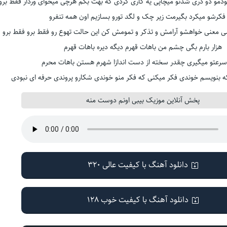
خودمو دو دری شدنو میچاپی یه کاری کردی که بهت بگم هرچی میخوای وردار فقط برو
فکرشو میکرد بگیرمت زیر چک و لگد تورو بسازیم اون همه تنفرو
معنی خواهشو آرامش و تذکر و تمومش کن این حالت تهوع رو فقط برو فقط برو
هزار بارم بگی چشم من باهات قهرم دیگه دیره باهات قهرم
رعتو میگیری چقدر سخته از دست اندازا شهرم هستن باهات محرم
ه بنویسم خوندی فکر میکنی که فکر منو خوندی شکارو پروندی حرفه ای نبودی
پخش آنلاین موزیک بیبی اونم دوست منه
دانلود آهنگ با کیفیت عالی 320
دانلود آهنگ با کیفیت خوب 128