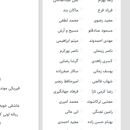
فرزاد فرخ
ماکان بند
مجید رضوی
محمد لطفی
مسعود صادقلو
مسیح و آرش
مهدی احمدوند
میثم ابراهیمی
ناصر زینعلی
ناصر پورکرم
کسری زاهدی
گرشا رضایی
یوسف زمانی
سالار صفرزاده
ا
شهاب فالجی
امیرحافظ رنجبر
فیریکی موند
رضا کرمی تارا
فرهاد جهانگیری
مجتبی ترکاشوند
محمد امیری
عاشقی خوبه 
رامین تجنگی
ابی عالی
رباته اونی 
بهنام حسن زاده
مجید احمدی
ت