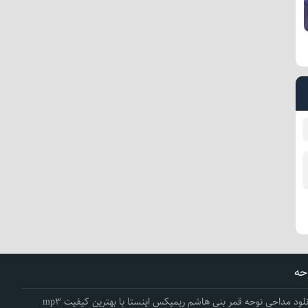
حه
نلود مداحی نوحه قمر بنی هاشم ریمیکس اینستا با بهترین کیفیت mp3