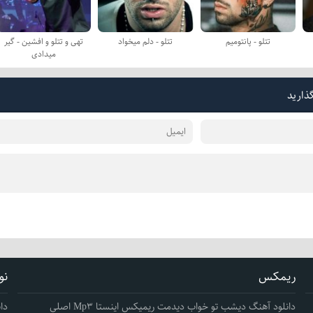
تتلو - پانتومیم
تتلو - دلم میخواد
تهی و تتلو و افشین - گیر
میدادی
گذارید
ریمکس
نو
دانلود آهنگ دیشب تو خواب دیدمت ریمیکس اینستا Mp3 اصلی
دا