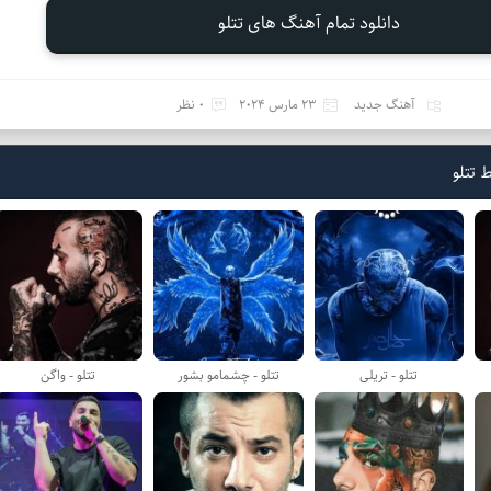
دانلود تمام آهنگ های تتلو
آهنگ جدید
23 مارس 2024
0 نظر
 تتلو
تتلو - تریلی
تتلو - چشمامو بشور
تتلو - واگن