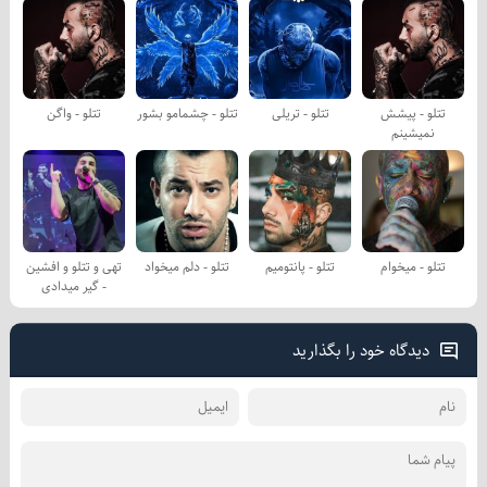
تتلو - پیشش
تتلو - تریلی
تتلو - چشمامو بشور
تتلو - واگن
نمیشینم
تتلو - میخوام
تتلو - پانتومیم
تتلو - دلم میخواد
تهی و تتلو و افشین
- گیر میدادی
دیدگاه خود را بگذارید