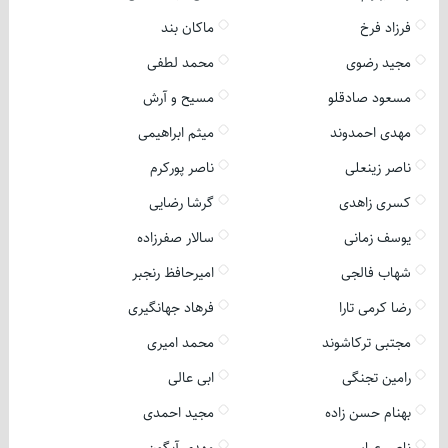
فرزاد فرخ
ماکان بند
مجید رضوی
محمد لطفی
مسعود صادقلو
مسیح و آرش
مهدی احمدوند
میثم ابراهیمی
ناصر زینعلی
ناصر پورکرم
کسری زاهدی
گرشا رضایی
یوسف زمانی
سالار صفرزاده
شهاب فالجی
امیرحافظ رنجبر
رضا کرمی تارا
فرهاد جهانگیری
مجتبی ترکاشوند
محمد امیری
رامین تجنگی
ابی عالی
بهنام حسن زاده
مجید احمدی