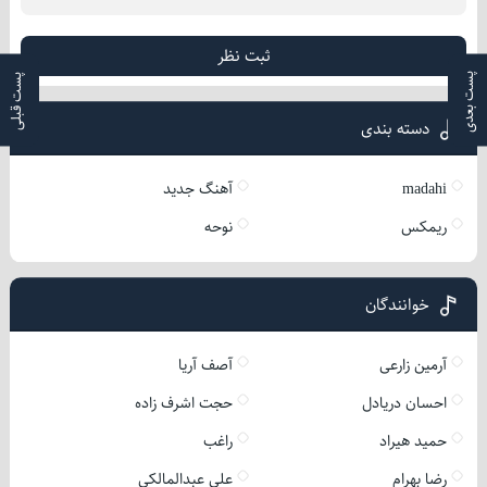
ثبت نظر
پست بعدی
پست قبلی
دسته بندی
madahi
آهنگ جدید
ریمکس
نوحه
خوانندگان
آرمین زارعی
آصف آریا
احسان دریادل
حجت اشرف زاده
حمید هیراد
راغب
رضا بهرام
علی عبدالمالکی