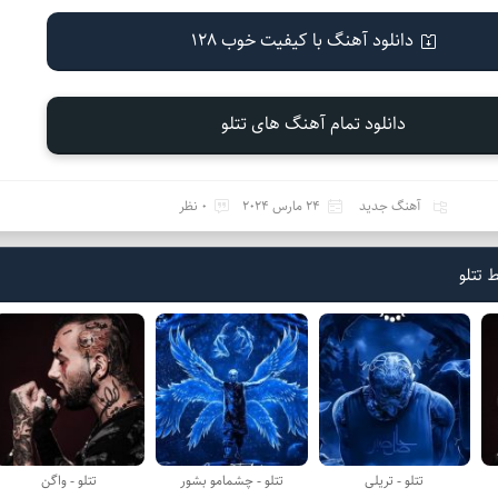
دانلود آهنگ با کیفیت خوب 128
دانلود تمام آهنگ های تتلو
آهنگ جدید
24 مارس 2024
0 نظر
 تتلو
تتلو - تریلی
تتلو - چشمامو بشور
تتلو - واگن