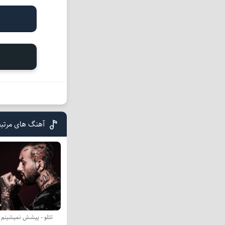
آهنگ های مرتبط
تتلو - پیشش نمیشینم