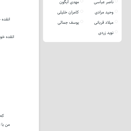
ناصر عباسی
مهدی آبگون
وحید مرادی
کامران خلیلی
انقده 
میلاد قربانی
یوسف جمالی
نوید زردی
انقده خو
كه 
من با 