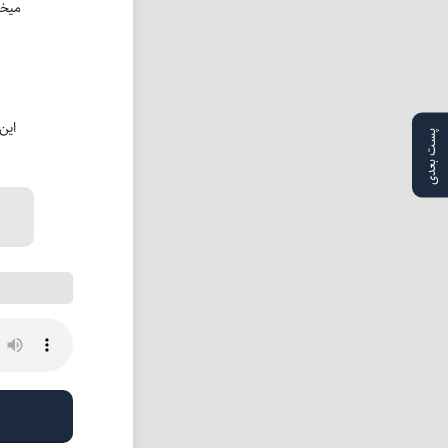
میخو
این
پست بعدی