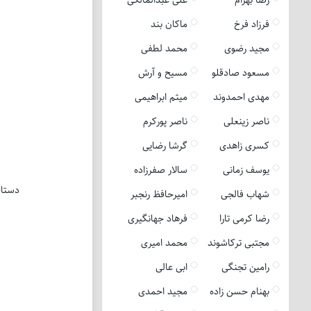
فرزاد فرخ
ماکان بند
مجید رضوی
محمد لطفی
مسعود صادقلو
مسیح و آرش
مهدی احمدوند
میثم ابراهیمی
ناصر زینعلی
ناصر پورکرم
کسری زاهدی
گرشا رضایی
یوسف زمانی
سالار صفرزاده
دستای
شهاب فالجی
امیرحافظ رنجبر
رضا کرمی تارا
فرهاد جهانگیری
مجتبی ترکاشوند
محمد امیری
رامین تجنگی
ابی عالی
بهنام حسن زاده
مجید احمدی