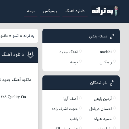
دانلود آهنگ
ریمیکس
نوحه
به ترانه
»
تتلو
»
دانلو
دسته بندی
madahi
آهنگ جدید
دانلود آهنگ ت
ریمکس
نوحه
خوانندگان
128 Quality On
آرمین زارعی
آصف آریا
احسان دریادل
حجت اشرف زاده
حمید هیراد
راغب
رضا بهرام
علی عبدالمالکی