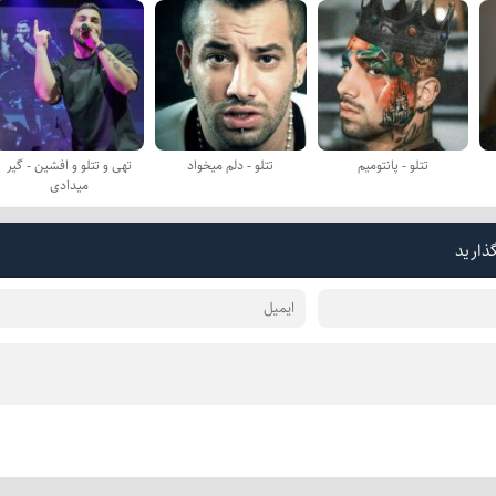
تتلو - پانتومیم
تتلو - دلم میخواد
تهی و تتلو و افشین - گیر
میدادی
گذارید