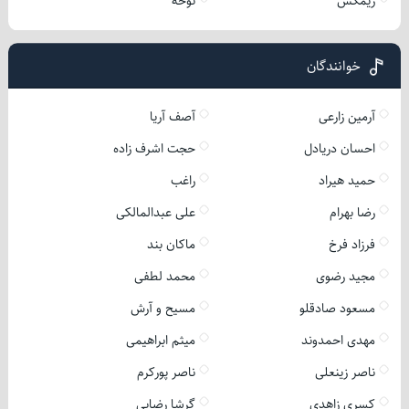
ریمکس
نوحه
خوانندگان
آرمین زارعی
آصف آریا
احسان دریادل
حجت اشرف زاده
حمید هیراد
راغب
رضا بهرام
علی عبدالمالکی
فرزاد فرخ
ماکان بند
مجید رضوی
محمد لطفی
مسعود صادقلو
مسیح و آرش
مهدی احمدوند
میثم ابراهیمی
ناصر زینعلی
ناصر پورکرم
کسری زاهدی
گرشا رضایی