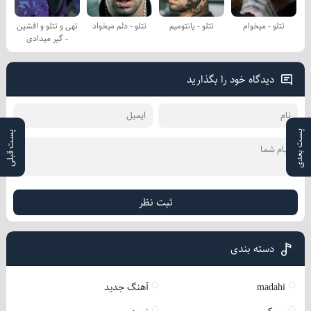
تتلو - میخوام
تتلو - پانتومیم
تتلو - دلم میخواد
تهی و تتلو و افشین
- گیر میدادی
دیدگاه خود را بگذارید
پست بعدی
پست قبلی
ثبت نظر
دسته بندی
madahi
آهنگ جدید