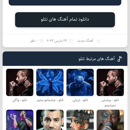
دانلود تمام آهنگ های تتلو
آهنگ جدید
24 مارس 2024
0 نظر
آهنگ های مرتبط تتلو
تتلو - پیشش
تتلو - تریلی
تتلو - چشمامو بشور
تتلو - واگن
نمیشینم