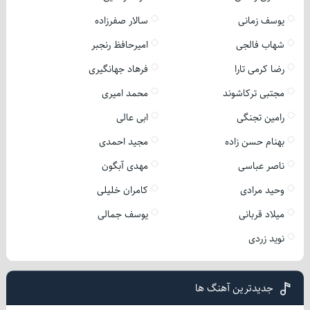
یوسف زمانی
سالار صفرزاده
شهاب فالجی
امیرحافظ رنجبر
رضا کرمی تارا
فرهاد جهانگیری
مجتبی ترکاشوند
محمد امیری
رامین تجنگی
ابی عالی
بهنام حسن زاده
مجید احمدی
ناصر عباسی
مهدی آبگون
وحید مرادی
کامران خلیلی
میلاد قربانی
یوسف جمالی
نوید زردی
جدیدترین آهنگ ها