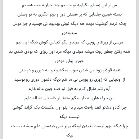
من از این ژستای تکراریه تو خستم چه اجباریه خب هستم
بسته همین جلفایی که پر هستن دور و برتو انگاری به تو وصلن
چک کردم گوشیت دیدم هه دیگه توش ویدیوم نی فهمیدم چرا موش
میدوندی
مرسی از روزهای پوچی که موندی بگو کجاس کوش دیگه اون تیم
همه رفتن چطور روت میشه موندی دیگه مرد اون روزی که بودی شدی بد
جوری پولی مودی
همه قولاتو زود می شدی خوب میکشوندی به دوری و دوستی
از اونجایی که زوری رو بورس نی ما هم دیگه دلمون دوری رو بوسید
آره رفتم دنبال کارم به قول تو خب چون ماله غارم
من حرف هارو یه بار میگم متنفر از داستان دنباله دارم
چرا کادو دهاتو انقد راحت میدم به اینو اون عکسات بک گراند گوشی
نیست دیگه
چرا دیگه مهم نیست ندیدن اونکه یروز نمی دیدمش دلم میشد بیست
تیکه