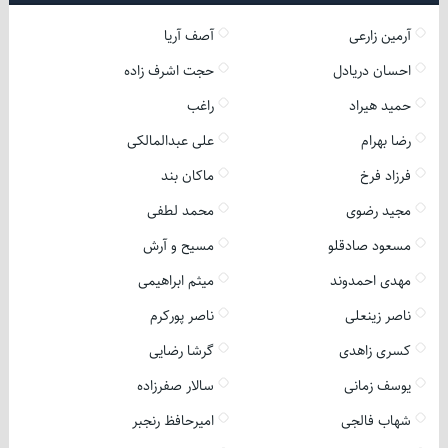
آرمین زارعی
آصف آریا
احسان دریادل
حجت اشرف زاده
حمید هیراد
راغب
رضا بهرام
علی عبدالمالکی
فرزاد فرخ
ماکان بند
مجید رضوی
محمد لطفی
مسعود صادقلو
مسیح و آرش
مهدی احمدوند
میثم ابراهیمی
ناصر زینعلی
ناصر پورکرم
کسری زاهدی
گرشا رضایی
یوسف زمانی
سالار صفرزاده
شهاب فالجی
امیرحافظ رنجبر