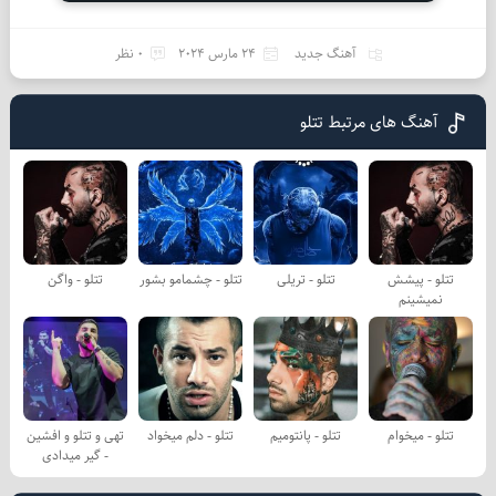
آهنگ جدید
24 مارس 2024
0 نظر
آهنگ های مرتبط تتلو
تتلو - پیشش
تتلو - تریلی
تتلو - چشمامو بشور
تتلو - واگن
نمیشینم
تتلو - میخوام
تتلو - پانتومیم
تتلو - دلم میخواد
تهی و تتلو و افشین
- گیر میدادی