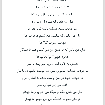
بیا خسته ام از این علافیا
* بازیا جو سازیا حرف بافیا
بیا منو بکش بیرون از بقل در دا*یا
مال من باش که شدم ا راه بی راه
منو دریاب ببین ممکنه باشه فردا دیر ها
مال من باش که نباشی من شدم درجا پیر ها
دوریت منو بد گ* ها
مال من باش که تا صبح من می کشم صد تا سیگار
عزیزم خوبی؟ بپا نچایی ها
همش به فکره اینم داری چیو چند تا نیاز
تو خودت چشات اینجوری نمی شه پوست بکنی ده تا پیاز
تو خودت خونه بی من واست شده یه انباری باز و
فقط می زنی تنهایی ساز
مال من باش مگه تو دیگه می خوای از ما چیکار
تو بگی بخواب قشنگ من می مونم اما بیدار