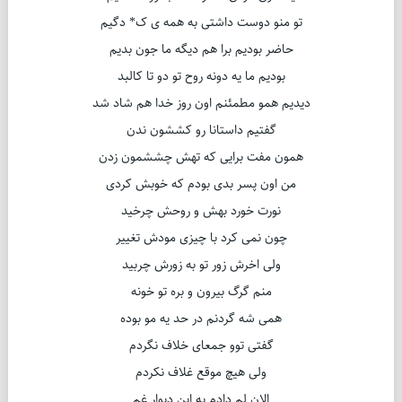
تو منو دوست داشتی به همه ی ک* دگیم
حاضر بودیم برا هم دیگه ما جون بدیم
بودیم ما یه دونه روح تو دو تا کالبد
دیدیم همو مطمئنم اون روز خدا هم شاد شد
گفتیم داستانا رو کششون ندن
همون مفت برایی که تهش چششمون زدن
من اون پسر بدی بودم که خوبش کردی
نورت خورد بهش و روحش چرخید
چون نمی کرد با چیزی مودش تغییر
ولی اخرش زور تو به زورش چربید
منم گرگ بیرون و بره تو خونه
همی شه گردنم در حد یه مو بوده
گفتی توو جمعای خلاف نگردم
ولی هیچ موقع غلاف نکردم
الان لم دادم به این دیوار غم