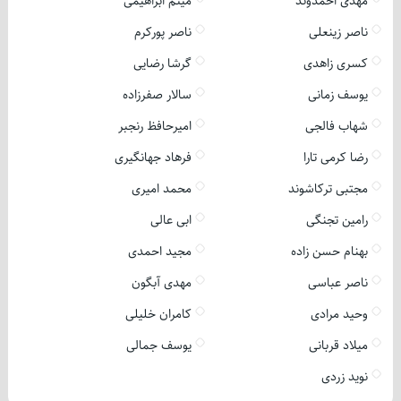
مهدی احمدوند
میثم ابراهیمی
ناصر زینعلی
ناصر پورکرم
کسری زاهدی
گرشا رضایی
یوسف زمانی
سالار صفرزاده
شهاب فالجی
امیرحافظ رنجبر
رضا کرمی تارا
فرهاد جهانگیری
مجتبی ترکاشوند
محمد امیری
رامین تجنگی
ابی عالی
بهنام حسن زاده
مجید احمدی
ناصر عباسی
مهدی آبگون
وحید مرادی
کامران خلیلی
میلاد قربانی
یوسف جمالی
نوید زردی