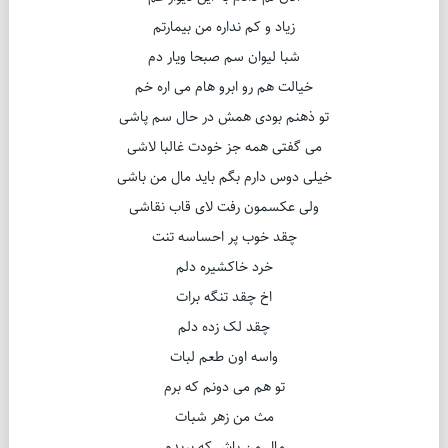
زیاد و کم نداره من بیمارتم
شبا لیوان سم صبحا ویار دم
خیالت هم رو ابرو هام می اره خم
تو ذهنم بودی همش در حال سم پاشی
می گفتی همه جز خودت غالبا لاشی
خیلی دوس دارم بگم باید مال من باشی
ولی عکسمون رفت لای قاب نقاشی
چقد خوب پر احساسه تنت
خرد خاکشیره دلم
اخ چقد تنگه برات
چقد لک زده دلم
واسه اون طعم لبات
تو هم می دونم که برم
مث من زهر شبات
مال من باش که بریدم