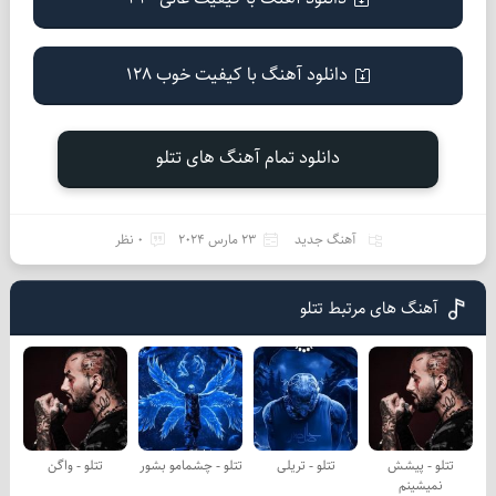
دانلود آهنگ با کیفیت خوب 128
دانلود تمام آهنگ های تتلو
آهنگ جدید
23 مارس 2024
0 نظر
آهنگ های مرتبط تتلو
تتلو - پیشش
تتلو - تریلی
تتلو - چشمامو بشور
تتلو - واگن
نمیشینم