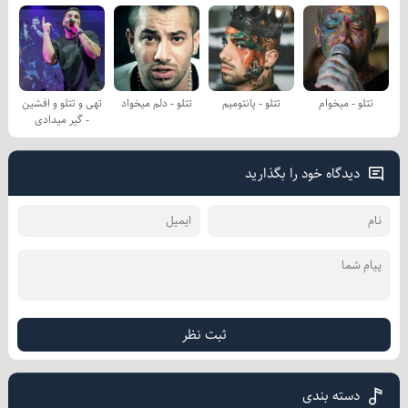
تتلو - میخوام
تتلو - پانتومیم
تتلو - دلم میخواد
تهی و تتلو و افشین
- گیر میدادی
دیدگاه خود را بگذارید
ثبت نظر
دسته بندی