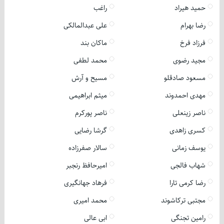
حمید هیراد
راغب
رضا بهرام
علی عبدالمالکی
فرزاد فرخ
ماکان بند
مجید رضوی
محمد لطفی
مسعود صادقلو
مسیح و آرش
مهدی احمدوند
میثم ابراهیمی
ناصر زینعلی
ناصر پورکرم
کسری زاهدی
گرشا رضایی
یوسف زمانی
سالار صفرزاده
شهاب فالجی
امیرحافظ رنجبر
رضا کرمی تارا
فرهاد جهانگیری
مجتبی ترکاشوند
محمد امیری
رامین تجنگی
ابی عالی