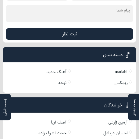
ثبت نظر
دسته بندی
madahi
آهنگ جدید
ریمکس
نوحه
پست بعدی
پست قبلی
خوانندگان
آرمین زارعی
آصف آریا
احسان دریادل
حجت اشرف زاده