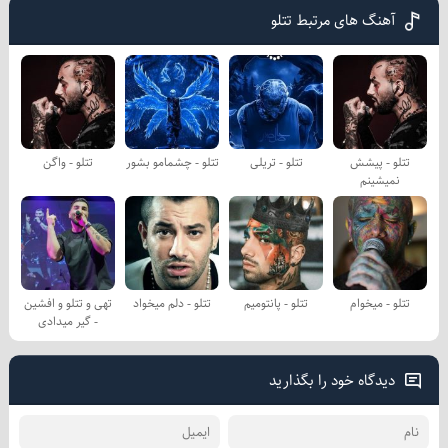
آهنگ های مرتبط تتلو
تتلو - پیشش
تتلو - تریلی
تتلو - چشمامو بشور
تتلو - واگن
نمیشینم
تتلو - میخوام
تتلو - پانتومیم
تتلو - دلم میخواد
تهی و تتلو و افشین
- گیر میدادی
دیدگاه خود را بگذارید