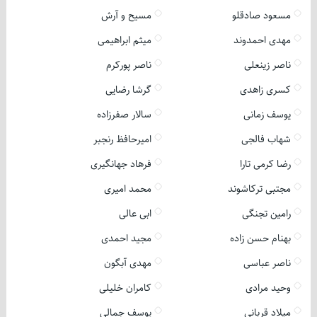
مسعود صادقلو
مسیح و آرش
مهدی احمدوند
میثم ابراهیمی
ناصر زینعلی
ناصر پورکرم
کسری زاهدی
گرشا رضایی
یوسف زمانی
سالار صفرزاده
شهاب فالجی
امیرحافظ رنجبر
رضا کرمی تارا
فرهاد جهانگیری
مجتبی ترکاشوند
محمد امیری
رامین تجنگی
ابی عالی
بهنام حسن زاده
مجید احمدی
ناصر عباسی
مهدی آبگون
وحید مرادی
کامران خلیلی
میلاد قربانی
یوسف جمالی