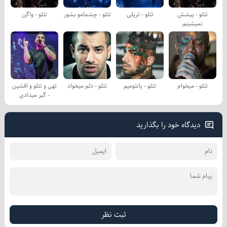
تتلو - پیشش
تتلو - تریلی
تتلو - چشمامو بشور
تتلو - واگن
نمیشینم
تتلو - میخوام
تتلو - پانتومیم
تتلو - دلم میخواد
تهی و تتلو و افشین
- گیر میدادی
دیدگاه خود را بگذارید
ثبت نظر