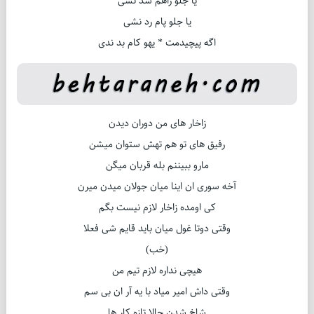
یا جلو راهم سد نشی
یا جلو پام رد نشی
اگه پیچیدمت * یهو کام بد ندی
زاخار های من دوران دیدن
رفیق های تو هم تهش ستوان میشن
مارو ببیننم بله قربان میگن
آخه سوری ان اینا میان جولان میدن میرن
کی اومده زاخار لازم نیست بگم
وقتی دوتا غول میان باید قایم شی فعلا
(خب)
هیچی نداره لازم تیم من
وقتی داش امیر میاد با یه آر ان بی سم
شاخ شدن حالا تازه کار ها