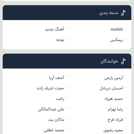
دسته بندی
madahi
آهنگ جدید
ریمکس
نوحه
خوانندگان
آرمین زارعی
آصف آریا
احسان دریادل
حجت اشرف زاده
حمید هیراد
راغب
رضا بهرام
علی عبدالمالکی
فرزاد فرخ
ماکان بند
مجید رضوی
محمد لطفی