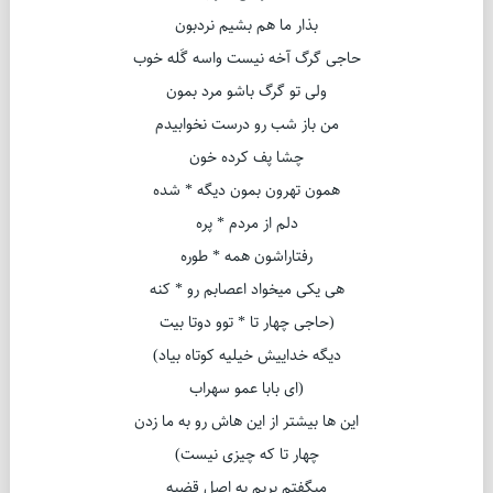
بذار ما هم بشیم نردبون
حاجی گرگ آخه نیست واسه گَله خوب
ولی تو گرگ باشو مرد بمون
من باز شب رو درست نخوابیدم
چشا پف کرده خون
همون تهرون بمون دیگه * شده
دلم از مردم * پره
رفتاراشون همه * طوره
هی یکی میخواد اعصابم رو * کنه
(حاجی چهار تا * توو دوتا بیت
دیگه خداییش خیلیه کوتاه بیاد)
(ای بابا عمو سهراب
این ها بیشتر از این هاش رو به ما زدن
چهار تا که چیزی نیست)
میگفتم بریم به اصل قضیه