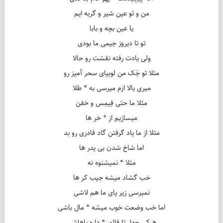
من و تو عین شیر و گربه ایم
یا عین بچه و بابا
تو تا دیروز جیمی ما بودی
ولی یادت رفته نقشت رو حالا
مثلا تو جَک من لوبیای سحر آمیز رو
میری بالا ازم میرسی به * طلا
مثلا ما حتی فِیمِس و خفن
میسازیم از * خر ها
مثلا از ما یاد گرفتن گاد فادری رو بد
اما شاخ شدن بی پدر ها
مثلا * نمیشنوه نه
خب گشاد میشه جیب کر ها
نمیرسی زیر پای ما هم لاشی
اما خب وضعت خوب میشه * مال باشی
هرکی چهار تا فالور * داره باهاشی