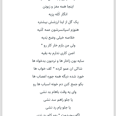
اینجا همه مغز و زبونن
انگار کَله پزیه
پک گل از اینا ارزشش بیشتره
هنوزم اسپانسرشون عمه کَتیه
خلاصه خیلی وضع بَدیه
ولی من بازم خار کار رو *
اصن کاری ندارم به بقیه
سایه بون زاخار ها و نردبون بدخواه ها
شاکی ان عمو کرده * کف خواب ها
خورد شده دیگه همه جوره اعصاب ها
بکو جمع کنن دم خونه اسباب ها رو
وای یه وقت باهام بد نشی
یا جلو راهم سد نشی
یا جلو پام رد نشی
اگه پیچیدمت * یهو کام بد ندی