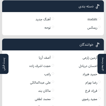
دسته بندی
madahi
آهنگ جدید
ریمکس
نوحه
خوانندگان
آرمین زارعی
آصف آریا
پست بعدی
پست قبلی
احسان دریادل
حجت اشرف زاده
حمید هیراد
راغب
رضا بهرام
علی عبدالمالکی
فرزاد فرخ
ماکان بند
مجید رضوی
محمد لطفی