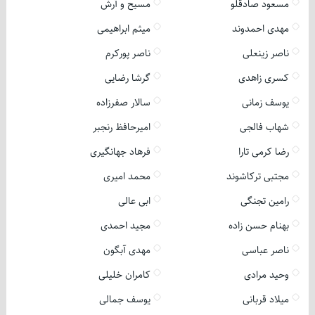
مسعود صادقلو
مسیح و آرش
مهدی احمدوند
میثم ابراهیمی
ناصر زینعلی
ناصر پورکرم
کسری زاهدی
گرشا رضایی
یوسف زمانی
سالار صفرزاده
شهاب فالجی
امیرحافظ رنجبر
رضا کرمی تارا
فرهاد جهانگیری
مجتبی ترکاشوند
محمد امیری
رامین تجنگی
ابی عالی
بهنام حسن زاده
مجید احمدی
ناصر عباسی
مهدی آبگون
وحید مرادی
کامران خلیلی
میلاد قربانی
یوسف جمالی