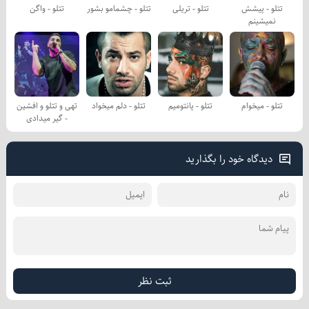
تتلو - پیشش
تتلو - تریلی
تتلو - چشمامو بشور
تتلو - واگن
نمیشینم
تتلو - میخوام
تتلو - پانتومیم
تتلو - دلم میخواد
تهی و تتلو و افشین
- گیر میدادی
دیدگاه خود را بگذارید
ثبت نظر