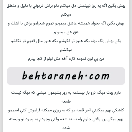
بهش بگين اگه يه روز نبينمش دق ميكنم دلو براش قربوني با دليل و منطق
ميكنم
بهش بگين اگه بخواد هميشه عاشق ميمونم تموم شعرامو براش با اشك و
هق هق ميخونم
يكي بهش زنگ بزنه بگه هنوز تو فكرشم بگه هنوز مثل قديم ناز نگاشو
ميكشم
من بي اون تمومه كارم آخه مثل اونو از كجا بيارم
دارم بهت ميگم نرو بار بيستمه يه روز پشيمون ميشي كه ديگه نيست
طمعه
كاشكي بهم ميگفتي آخر قصه مو كه يه روزي ممكنه فراموش كني اسممو
بهم ميگي برو وقتي جلوم راه بسته شده وقتي وجودم به وجود تو وابسته
شده