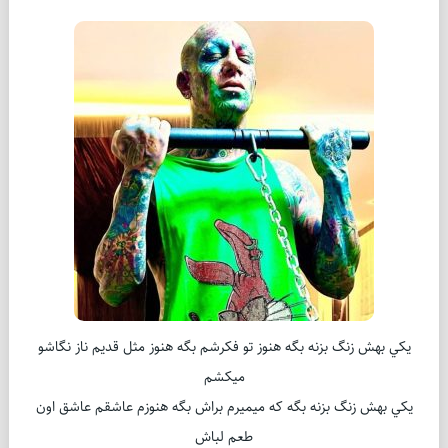
يكي بهش زنگ بزنه بگه هنوز تو فكرشم بگه هنوز مثل قديم ناز نگاشو
ميكشم
يكي بهش زنگ بزنه بگه كه ميميرم براش بگه هنوزم عاشقم عاشق اون
طعم لباش