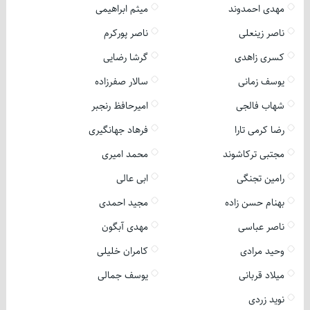
مهدی احمدوند
میثم ابراهیمی
ناصر زینعلی
ناصر پورکرم
کسری زاهدی
گرشا رضایی
یوسف زمانی
سالار صفرزاده
شهاب فالجی
امیرحافظ رنجبر
رضا کرمی تارا
فرهاد جهانگیری
مجتبی ترکاشوند
محمد امیری
رامین تجنگی
ابی عالی
بهنام حسن زاده
مجید احمدی
ناصر عباسی
مهدی آبگون
وحید مرادی
کامران خلیلی
میلاد قربانی
یوسف جمالی
نوید زردی