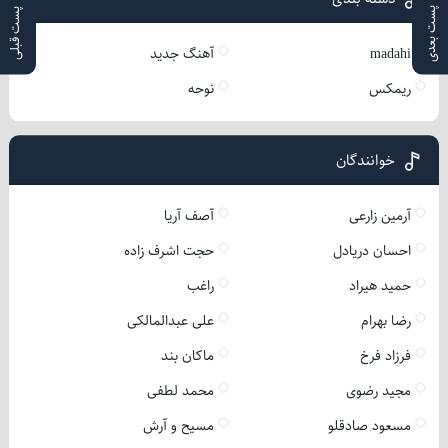
پست بعدی
پست قبلی
madahi
آهنگ جدید
ریمکس
نوحه
خوانندگان
آرمین زارعی
آصف آریا
احسان دریادل
حجت اشرف زاده
حمید هیراد
راغب
رضا بهرام
علی عبدالمالکی
فرزاد فرخ
ماکان بند
مجید رضوی
محمد لطفی
مسعود صادقلو
مسیح و آرش