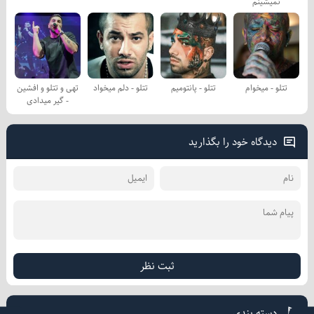
نمیشینم
تتلو - میخوام
تتلو - پانتومیم
تتلو - دلم میخواد
تهی و تتلو و افشین
- گیر میدادی
دیدگاه خود را بگذارید
ثبت نظر
دسته بندی