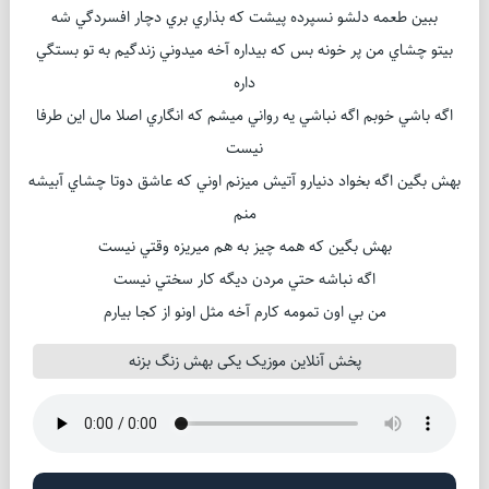
ببين طعمه دلشو نسپرده پيشت كه بذاري بري دچار افسردگي شه
بيتو چشاي من پر خونه بس كه بيداره آخه ميدوني زندگيم به تو بستگي
داره
اگه باشي خوبم اگه نباشي يه رواني ميشم كه انگاري اصلا مال اين طرفا
نيست
بهش بگين اگه بخواد دنيارو آتيش ميزنم اوني كه عاشق دوتا چشاي آبيشه
منم
بهش بگين كه همه چيز به هم ميريزه وقتي نيست
اگه نباشه حتي مردن ديگه كار سختي نيست
من بي اون تمومه كارم آخه مثل اونو از كجا بيارم
پخش آنلاین موزیک یکی بهش زنگ بزنه