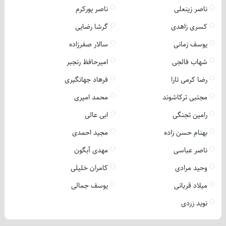
ناصر زینعلی
ناصر پورکرم
کسری زاهدی
گرشا رضایی
یوسف زمانی
سالار صفرزاده
شهاب فالجی
امیرحافظ رنجبر
رضا کرمی تارا
فرهاد جهانگیری
مجتبی ترکاشوند
محمد امیری
رامین تجنگی
ابی عالی
بهنام حسن زاده
مجید احمدی
ناصر عباسی
مهدی آبگون
وحید مرادی
کامران خلیلی
میلاد قربانی
یوسف جمالی
نوید زردی