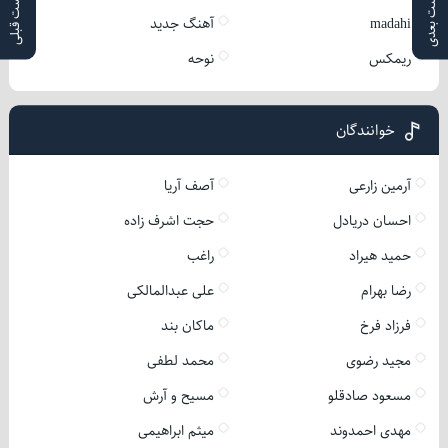
پست بعدی
پست قبلی
madahi
آهنگ جدید
ریمکس
نوحه
خوانندگان
آرمین زارعی
آصف آریا
احسان دریادل
حجت اشرف زاده
حمید هیراد
راغب
رضا بهرام
علی عبدالمالکی
فرزاد فرخ
ماکان بند
مجید رضوی
محمد لطفی
مسعود صادقلو
مسیح و آرش
مهدی احمدوند
میثم ابراهیمی