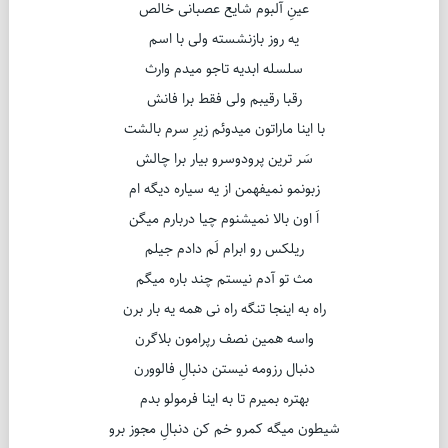
عینِ آلبوم شایع عصبانی خالص
یه روز بازنشسته ولی با اسم
سلسله ابدیه تاجو میدم وارث
رقبا رقیبم ولی فقط برا فانش
با اینا ماراتون میدوئم زیرِ سرم بالشت
سَر ترین پرودوسرو بیار برا چالش
زبونمو نمیفهمن از یه سیاره دیگه ام
اَ اون بالا نمیشنوم چیا دربارم میگن
ریلکس رو ابرام لَم دادم جیلم
مث تو آدم نیستم چند باره میگم
راه به اینجا تنگه راه نی همه یه بار برن
واسه همین نصف رپرامون بلاگرن
دنبال رزومه نیستن دنبالِ فالوورن
بهتره بمیرم تا به اینا فرمولو بدم
شیطون میگه کمرو خم کن دنبالِ مجوز برو