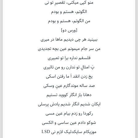
منو کپی میکنی، تقصیرِ تو نی
الگوتم، هستم و بودم
من الگوتم، هستم و بودم
[ورس دو]
ببینید هر چی دیدیم ماها در میری
من سر جام میمونم عین بچه تجدیدی
فلسفم نداره برا تو تعبیری
پَ امثالِ تو ندارن رو من تاثیری
یخ زدن انقد اَ ما رفتن اسکی
صد ساله موندگارم عینِ وسکی
دهانا باز انگار کووید تستیم
ایکان شدیم انگار شدیم یادش پرسلی
رکوردا رو زدم بیام عین مسی
شوکو دادم عین ساسی و الکسی
موزیکام سایکدلیک لازم نی LSD