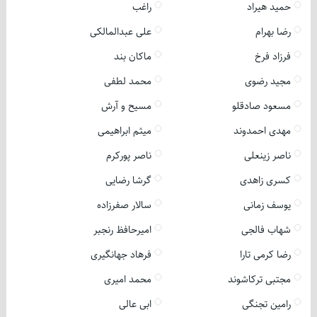
حمید هیراد
راغب
رضا بهرام
علی عبدالمالکی
فرزاد فرخ
ماکان بند
مجید رضوی
محمد لطفی
مسعود صادقلو
مسیح و آرش
مهدی احمدوند
میثم ابراهیمی
ناصر زینعلی
ناصر پورکرم
کسری زاهدی
گرشا رضایی
یوسف زمانی
سالار صفرزاده
شهاب فالجی
امیرحافظ رنجبر
رضا کرمی تارا
فرهاد جهانگیری
مجتبی ترکاشوند
محمد امیری
رامین تجنگی
ابی عالی