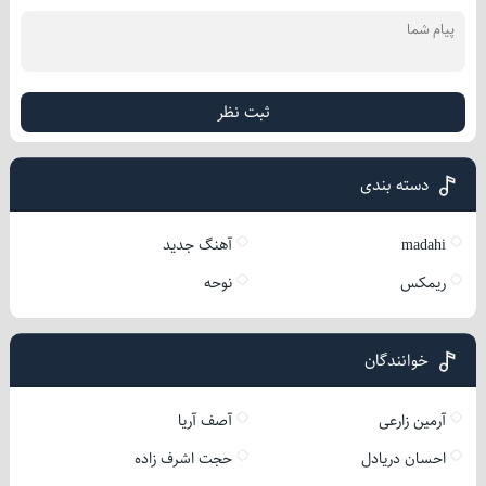
ثبت نظر
دسته بندی
madahi
آهنگ جدید
ریمکس
نوحه
خوانندگان
آرمین زارعی
آصف آریا
احسان دریادل
حجت اشرف زاده