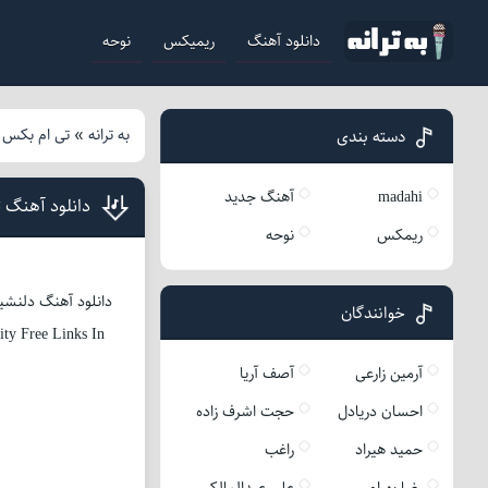
دانلود آهنگ
ریمیکس
نوحه
به ترانه
»
تی ام بکس
»
دسته بندی
madahi
آهنگ جدید
دانلود آهنگ 
ریمکس
نوحه
دانلود آهنگ دلنشین خواننده
خوانندگان
y Free Links In
آرمین زارعی
آصف آریا
احسان دریادل
حجت اشرف زاده
حمید هیراد
راغب
رضا بهرام
علی عبدالمالکی