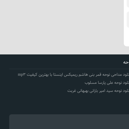
حه
نلود مداحی نوحه قمر بنی هاشم ریمیکس اینستا با بهترین کیفیت mp3
نلود نوحه علی پارسا مسلوب
نلود نوحه سید امیر بارانی بهبهانی غربت