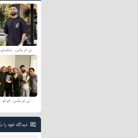
تی ام بکس - شکستم
تی ام بکس - الو الو
دیدگاه خود را ب