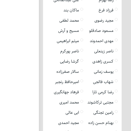
فرزاد فرخ
ماکان بند
مجید رضوی
محمد لطفی
مسعود صادقلو
مسیح و آرش
مهدی احمدوند
میثم ابراهیمی
ناصر زینعلی
ناصر پورکرم
کسری زاهدی
گرشا رضایی
یوسف زمانی
سالار صفرزاده
شهاب فالجی
امیرحافظ رنجبر
رضا کرمی تارا
فرهاد جهانگیری
مجتبی ترکاشوند
محمد امیری
رامین تجنگی
ابی عالی
بهنام حسن زاده
مجید احمدی