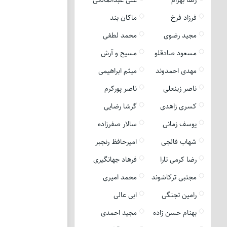
فرزاد فرخ
ماکان بند
مجید رضوی
محمد لطفی
مسعود صادقلو
مسیح و آرش
مهدی احمدوند
میثم ابراهیمی
ناصر زینعلی
ناصر پورکرم
کسری زاهدی
گرشا رضایی
یوسف زمانی
سالار صفرزاده
شهاب فالجی
امیرحافظ رنجبر
رضا کرمی تارا
فرهاد جهانگیری
مجتبی ترکاشوند
محمد امیری
رامین تجنگی
ابی عالی
بهنام حسن زاده
مجید احمدی