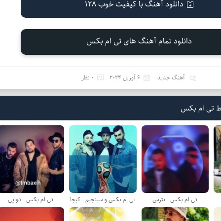
دانلود آهنگ با کیفیت خوب 128
دانلود تمام آهنگ های تی ام بکس
آهنگ جدید
6 آوریل 2024
0 نظر
ط تی ام بکس
تی ام بکس - نترس
تی ام بکس و سینجیم - کپچا
تی ام بکس - دوایی