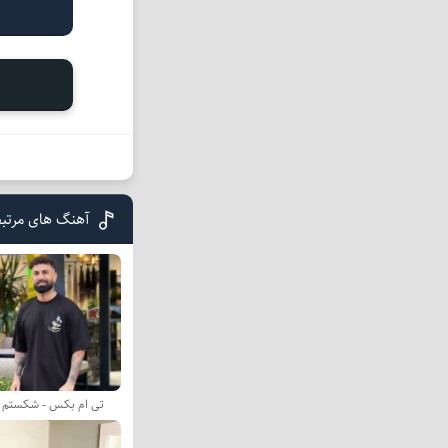
آهنگ های مرتب
تی ام بکس - شکستم