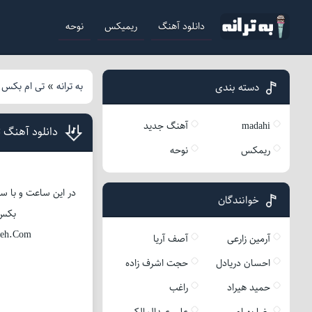
دانلود آهنگ
ریمیکس
نوحه
به ترانه
»
تی ام بکس
»
دسته بندی
madahi
آهنگ جدید
دانلود آهنگ ت
ریمکس
نوحه
در این ساعت و با سو
خوانندگان
بکس عزیز با 
neh.Com
آرمین زارعی
آصف آریا
احسان دریادل
حجت اشرف زاده
حمید هیراد
راغب
رضا بهرام
علی عبدالمالکی