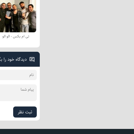
تی ام بکس - الو الو
دیدگاه خود را ب
ثبت نظر