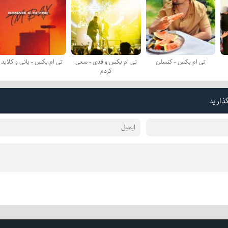
تی ام بکس - کنسلن
تی ام بکس و فدی - سعی
تی ام بکس - بانی و کلاید
کردم
گذارید