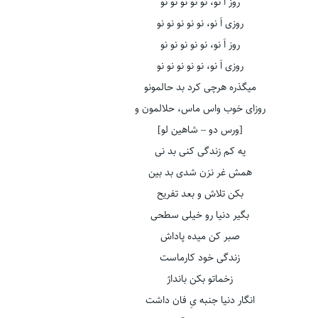
روز اَ نو، نو نو نو نو نو
روزی اَ نو، نو نو نو نو نو
روز اَ نو، نو نو نو نو نو
روزی اَ نو، نو نو نو نو نو
میگذره هرچی کرد بد حالمونو
روزای خوب واس ماس، حلالمون و
[ورس دو – شاهین لو]
یه کم زندگی کنی بد نی
همش غر نزن شدی بد بین
بکن تلاش و بعد تفریح
بگیر دنیا رو خیلی سطحی
صبر کن میده پاداش
زندگی خود کارماست
زخماتو بکن بانداژ
انگار دنیا جنبه یِ فان داشت