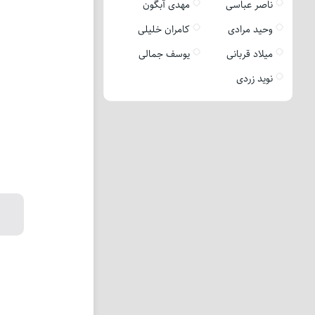
ناصر عباسی
مهدی آبگون
وحید مرادی
کامران خلیلی
میلاد قربانی
یوسف جمالی
نوید زردی