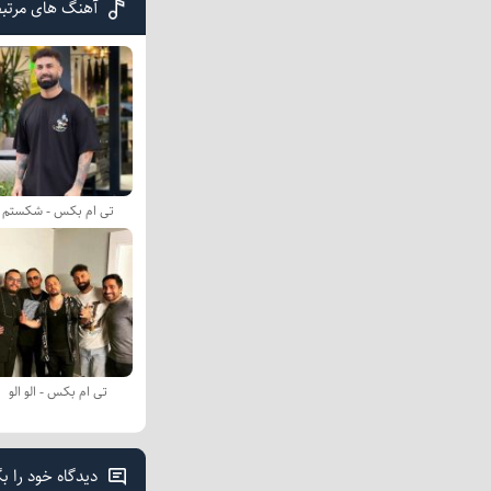
آهنگ های مرتب
تی ام بکس - شکستم
تی ام بکس - الو الو
دیدگاه خود را ب