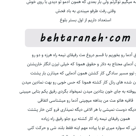
ه میگیم نوکرتم ولی بار بعدی که همون آدمو تو دیدی با روی خوش
وقتی رفت طرفو میبندی به باد فحش
استعداد داریم از اول بستر بلوغ
 آدما رو بخوریم با قسم دروغ مث رفیقای نیمه راه هرزه و دو رو
آدمای محتاج به دلار و حقوق همونا که خیلی تیزن انگار خارپشتن
 توو مسیر سادگی کار کشتن همون آدمایی که میذارن بار پشتت
ان شده های رذل کار کشته همونا که حس خوبی رو بهت نمادین میدن
یوفته به جای خون بتادین میدن نمیخواد بگردی رفیق یکم بتابی میبینی
قافیه هاتو مث من بداهه میچینی آدما رو میشناسی اتفاقی
دیگه دوست نمیشی با هر الاغی دیگه نمیذاری فرو کنن خار پشتت
همون رفیقای نیمه راه کار کشته برو جلو رفیق راه زیاده
ی که سواره میری تو یا پیاده مهم اینه فقط بلند شی و حرکت کنی