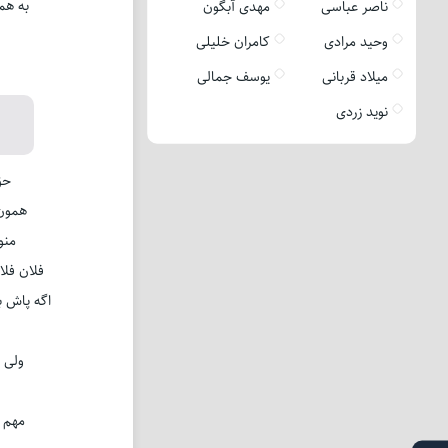
به هم
ناصر عباسی
مهدی آبگون
وحید مرادی
کامران خلیلی
میلاد قربانی
یوسف جمالی
نوید زردی
حق
همون 
منو
فلان فل
اگه پاش ب
ولی 
مهم ن