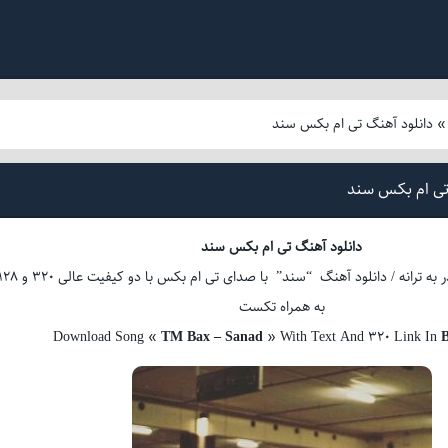
دانلود آهنگ تی ام بکس سند
تی ام بکس سند
دانلود آهنگ تی ام بکس سند
بشنوید و لذت ببرید در به ترانه / دانلود آهنگ “سند” با صدای تی ام بکس با دو کیفیت عالی 
به همراه تکست
Download Song «
TM Bax – Sanad
» With Text And 320 Link In
B