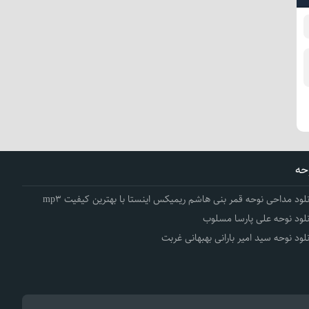
حه
نلود مداحی نوحه قمر بنی هاشم ریمیکس اینستا با بهترین کیفیت mp3
نلود نوحه علی پارسا مسلوب
نلود نوحه سید امیر بارانی بهبهانی غربت