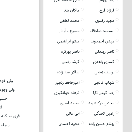
فرزاد فرخ
ماکان بند
مجید رضوی
محمد لطفی
مسعود صادقلو
مسیح و آرش
مهدی احمدوند
میثم ابراهیمی
ناصر زینعلی
ناصر پورکرم
کسری زاهدی
گرشا رضایی
یوسف زمانی
سالار صفرزاده
ولی خود
شهاب فالجی
امیرحافظ رنجبر
ولی وجود 
رضا کرمی تارا
فرهاد جهانگیری
حسی 
مجتبی ترکاشوند
محمد امیری
ان
رامین تجنگی
ابی عالی
فرق نمیکنه 
بهنام حسن زاده
مجید احمدی
از جلو