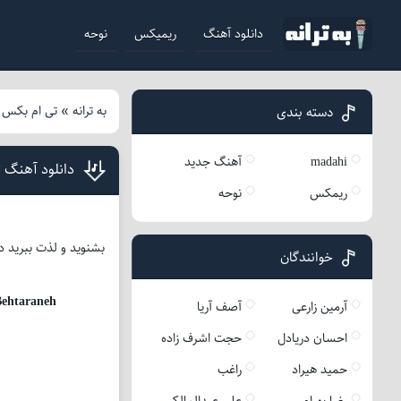
دانلود آهنگ
ریمیکس
نوحه
به ترانه
»
تی ام بکس
»
دسته بندی
madahi
آهنگ جدید
دانلود آهنگ 
ریمکس
نوحه
خوانندگان
ehtaraneh
آرمین زارعی
آصف آریا
احسان دریادل
حجت اشرف زاده
حمید هیراد
راغب
رضا بهرام
علی عبدالمالکی