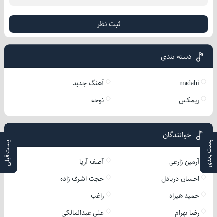
ثبت نظر
دسته بندی
madahi
آهنگ جدید
ریمکس
نوحه
خوانندگان
پست بعدی
پست قبلی
آرمین زارعی
آصف آریا
احسان دریادل
حجت اشرف زاده
حمید هیراد
راغب
رضا بهرام
علی عبدالمالکی