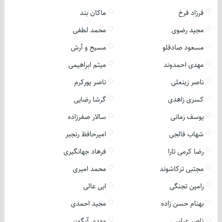
فرزاد فرخ
ماکان بند
مجید رضوی
محمد لطفی
مسعود صادقلو
مسیح و آرش
مهدی احمدوند
میثم ابراهیمی
ناصر زینعلی
ناصر پورکرم
کسری زاهدی
گرشا رضایی
یوسف زمانی
سالار صفرزاده
شهاب فالجی
امیرحافظ رنجبر
رضا کرمی تارا
فرهاد جهانگیری
مجتبی ترکاشوند
محمد امیری
رامین تجنگی
ابی عالی
بهنام حسن زاده
مجید احمدی
ناصر عباسی
مهدی آبگون