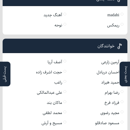
madahi
آهنگ جدید
ریمکس
نوحه
خوانندگان
آرمین زارعی
آصف آریا
پست بعدی
پست قبلی
احسان دریادل
حجت اشرف زاده
حمید هیراد
راغب
رضا بهرام
علی عبدالمالکی
فرزاد فرخ
ماکان بند
مجید رضوی
محمد لطفی
مسعود صادقلو
مسیح و آرش