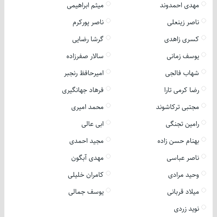
مهدی احمدوند
میثم ابراهیمی
ناصر زینعلی
ناصر پورکرم
کسری زاهدی
گرشا رضایی
یوسف زمانی
سالار صفرزاده
شهاب فالجی
امیرحافظ رنجبر
رضا کرمی تارا
فرهاد جهانگیری
مجتبی ترکاشوند
محمد امیری
رامین تجنگی
ابی عالی
بهنام حسن زاده
مجید احمدی
ناصر عباسی
مهدی آبگون
وحید مرادی
کامران خلیلی
میلاد قربانی
یوسف جمالی
نوید زردی