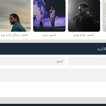
حامیم - بلدم بودی
حامیم - مرور
حامیم - زندگی کردم تورو
گذارید