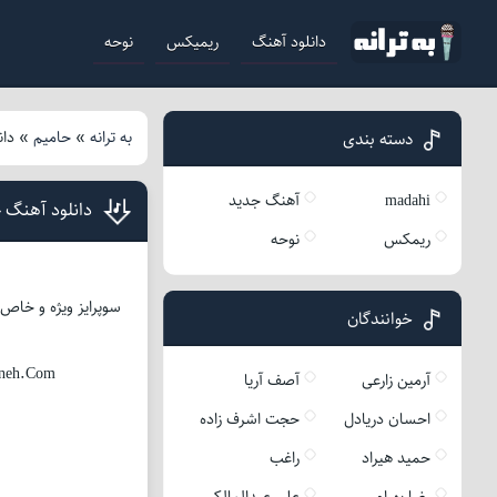
دانلود آهنگ
ریمیکس
نوحه
به ترانه
»
حامیم
»
دان
دسته بندی
madahi
آهنگ جدید
دانلود آهنگ ح
ریمکس
نوحه
سوپرایز ویژه و خاص ب
خوانندگان
aneh.Com
آرمین زارعی
آصف آریا
احسان دریادل
حجت اشرف زاده
حمید هیراد
راغب
رضا بهرام
علی عبدالمالکی