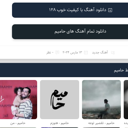
دانلود آهنگ با کیفیت خوب 128
دانلود تمام آهنگ های حامیم
آهنگ جدید
13 مارس 2024
0 نظر
ط حامیم
ده
حامیم - تقصیر توعه
حامیم - هنوزم
حامیم - من