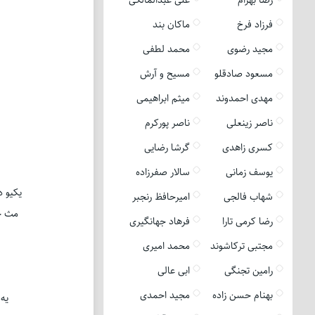
فرزاد فرخ
ماکان بند
مجید رضوی
محمد لطفی
مسعود صادقلو
مسیح و آرش
مهدی احمدوند
میثم ابراهیمی
ناصر زینعلی
ناصر پورکرم
کسری زاهدی
گرشا رضایی
یوسف زمانی
سالار صفرزاده
یکیو د
شهاب فالجی
امیرحافظ رنجبر
مث خو
رضا کرمی تارا
فرهاد جهانگیری
مجتبی ترکاشوند
محمد امیری
رامین تجنگی
ابی عالی
بهنام حسن زاده
مجید احمدی
یه 