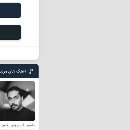
آهنگ های مرتب
حامیم - قلبمو پس به من ب