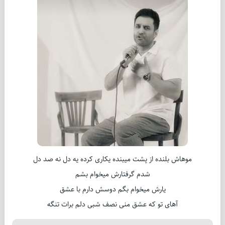
موهاش بلنده از پشت میبنده یکاری کرده یه دل نه صد دل
یارش میخوام بگم دوسش دارم با عشق