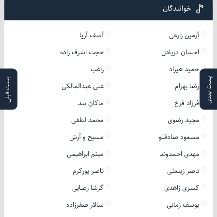
خوانندگان
آرمین زارعی
آصف آریا
احسان دریادل
حجت اشرف زاده
حمید هیراد
راغب
پست بعدی
پست قبلی
رضا بهرام
علی عبدالمالکی
فرزاد فرخ
ماکان بند
مجید رضوی
محمد لطفی
مسعود صادقلو
مسیح و آرش
مهدی احمدوند
میثم ابراهیمی
ناصر زینعلی
ناصر پورکرم
کسری زاهدی
گرشا رضایی
یوسف زمانی
سالار صفرزاده