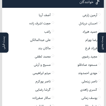
خوانندگان
آرمین زارعی
آصف آریا
احسان دریادل
حجت اشرف زاده
حمید هیراد
راغب
پست بعدی
پست قبلی
رضا بهرام
علی عبدالمالکی
فرزاد فرخ
ماکان بند
مجید رضوی
محمد لطفی
مسعود صادقلو
مسیح و آرش
مهدی احمدوند
میثم ابراهیمی
ناصر زینعلی
ناصر پورکرم
کسری زاهدی
گرشا رضایی
یوسف زمانی
سالار صفرزاده