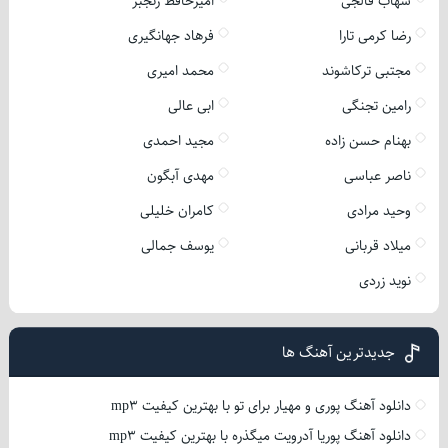
شهاب فالجی
امیرحافظ رنجبر
رضا کرمی تارا
فرهاد جهانگیری
مجتبی ترکاشوند
محمد امیری
رامین تجنگی
ابی عالی
بهنام حسن زاده
مجید احمدی
ناصر عباسی
مهدی آبگون
وحید مرادی
کامران خلیلی
میلاد قربانی
یوسف جمالی
نوید زردی
جدیدترین آهنگ ها
دانلود آهنگ پوری و مهیار برای تو با بهترین کیفیت mp3
دانلود آهنگ پوریا آدرویت میگذره با بهترین کیفیت mp3