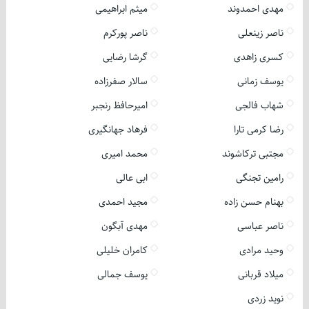
مهدی احمدوند
میثم ابراهیمی
ناصر زینعلی
ناصر پورکرم
کسری زاهدی
گرشا رضایی
یوسف زمانی
سالار صفرزاده
شهاب فالجی
امیرحافظ رنجبر
رضا کرمی تارا
فرهاد جهانگیری
مجتبی ترکاشوند
محمد امیری
رامین تجنگی
ابی عالی
بهنام حسن زاده
مجید احمدی
ناصر عباسی
مهدی آبگون
وحید مرادی
کامران خلیلی
میلاد قربانی
یوسف جمالی
نوید زردی