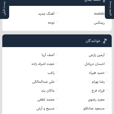
پست بعدی
پست قبلی
madahi
آهنگ جدید
ریمکس
نوحه
خوانندگان
آرمین زارعی
آصف آریا
احسان دریادل
حجت اشرف زاده
حمید هیراد
راغب
رضا بهرام
علی عبدالمالکی
فرزاد فرخ
ماکان بند
مجید رضوی
محمد لطفی
مسعود صادقلو
مسیح و آرش