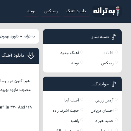
دانلود آهنگ
ریمیکس
نوحه
به ترانه
»
داوود بهبود
دسته بندی
madahi
آهنگ جدید
دانلود آهنگ د
ریمکس
نوحه
هم اکنون در ر رسان
خوانندگان
آرمین زارعی
آصف آریا
m”
In 320 And 128
احسان دریادل
حجت اشرف زاده
حمید هیراد
راغب
رضا بهرام
علی عبدالمالکی