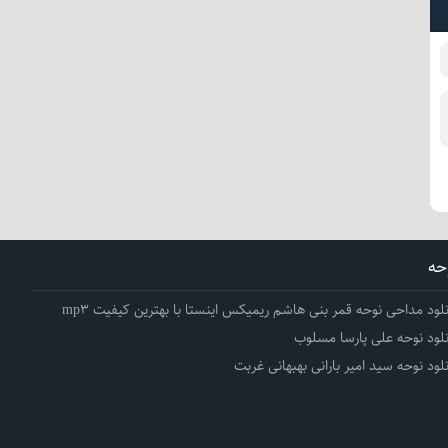
حه
نلود مداحی نوحه قمر بنی هاشم ریمیکس اینستا با بهترین کیفیت mp3
نلود نوحه علی پارسا مسلوب
نلود نوحه سید امیر بارانی بهبهانی غربت