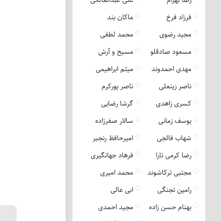
فرزاد فرخ
ماکان بند
مجید رضوی
محمد لطفی
مسعود صادقلو
مسیح و آرش
مهدی احمدوند
میثم ابراهیمی
ناصر زینعلی
ناصر پورکرم
کسری زاهدی
گرشا رضایی
یوسف زمانی
سالار صفرزاده
شهاب فالجی
امیرحافظ رنجبر
رضا کرمی تارا
فرهاد جهانگیری
مجتبی ترکاشوند
محمد امیری
رامین تجنگی
ابی عالی
بهنام حسن زاده
مجید احمدی