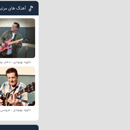
آهنگ های مرتبط
داوود بهبودی - دختر بیا
داوود بهبودی - عروسی