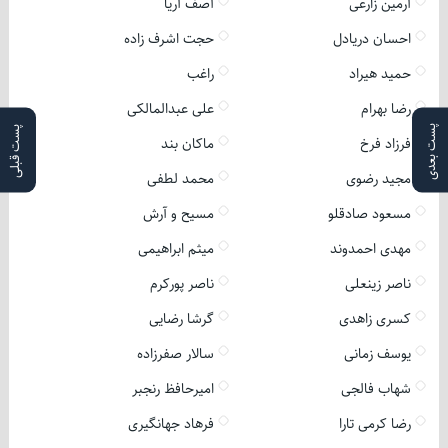
آرمین زارعی
آصف آریا
احسان دریادل
حجت اشرف زاده
حمید هیراد
راغب
رضا بهرام
علی عبدالمالکی
پست بعدی
پست قبلی
فرزاد فرخ
ماکان بند
مجید رضوی
محمد لطفی
مسعود صادقلو
مسیح و آرش
مهدی احمدوند
میثم ابراهیمی
ناصر زینعلی
ناصر پورکرم
کسری زاهدی
گرشا رضایی
یوسف زمانی
سالار صفرزاده
شهاب فالجی
امیرحافظ رنجبر
رضا کرمی تارا
فرهاد جهانگیری