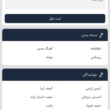
ثبت نظر
دسته بندی
madahi
آهنگ جدید
ریمکس
نوحه
خوانندگان
آرمین زارعی
آصف آریا
احسان دریادل
حجت اشرف زاده
حمید هیراد
راغب