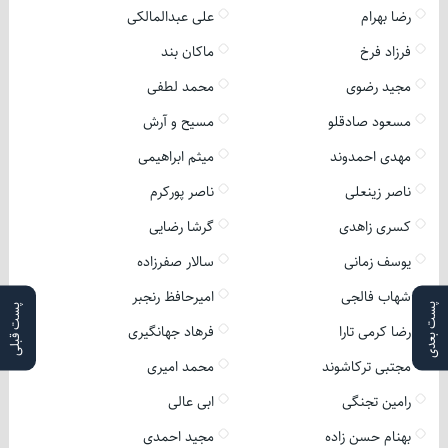
رضا بهرام
علی عبدالمالکی
فرزاد فرخ
ماکان بند
مجید رضوی
محمد لطفی
مسعود صادقلو
مسیح و آرش
مهدی احمدوند
میثم ابراهیمی
ناصر زینعلی
ناصر پورکرم
کسری زاهدی
گرشا رضایی
یوسف زمانی
سالار صفرزاده
شهاب فالجی
امیرحافظ رنجبر
پست بعدی
پست قبلی
رضا کرمی تارا
فرهاد جهانگیری
مجتبی ترکاشوند
محمد امیری
رامین تجنگی
ابی عالی
بهنام حسن زاده
مجید احمدی