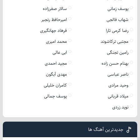
یوسف زمانی
سالار صفرزاده
شهاب فالجی
امیرحافظ رنجبر
رضا کرمی تارا
فرهاد جهانگیری
مجتبی ترکاشوند
محمد امیری
رامین تجنگی
ابی عالی
بهنام حسن زاده
مجید احمدی
ناصر عباسی
مهدی آبگون
وحید مرادی
کامران خلیلی
میلاد قربانی
یوسف جمالی
نوید زردی
جدیدترین آهنگ ها