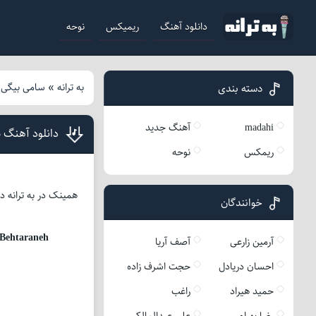
دانلود آهنگ
ریمیکس
نوحه
به ترانه
»
سامی بیگی
»
دسته بندی
madahi
آهنگ جدید
دانلود آهنگ 
ریمکس
نوحه
همینک در به ترانه د
خوانندگان
Behtaraneh
آرمین زارعی
آصف آریا
احسان دریادل
حجت اشرف زاده
حمید هیراد
راغب
رضا بهرام
علی عبدالمالکی