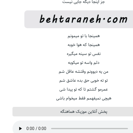
جز اینجا دیگه جایی نیست
همینجا با تو میمونم
همینجا که هوا خوبه
نفس تو سینه میگیره
دلم واسه تو میکوبه
من یه دیوونم وقتشه عاقل شم
تو ته خوبی حق بده عاشق شم
عمرمو گشتم تا که تو پیدا شی
هیچی نمیفهمم فقط میخوام باشی
پخش آنلاین موزیک هماهنگه