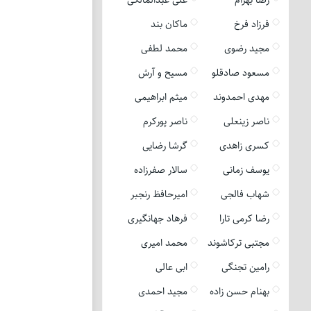
فرزاد فرخ
ماکان بند
مجید رضوی
محمد لطفی
مسعود صادقلو
مسیح و آرش
مهدی احمدوند
میثم ابراهیمی
ناصر زینعلی
ناصر پورکرم
کسری زاهدی
گرشا رضایی
یوسف زمانی
سالار صفرزاده
شهاب فالجی
امیرحافظ رنجبر
رضا کرمی تارا
فرهاد جهانگیری
مجتبی ترکاشوند
محمد امیری
رامین تجنگی
ابی عالی
بهنام حسن زاده
مجید احمدی