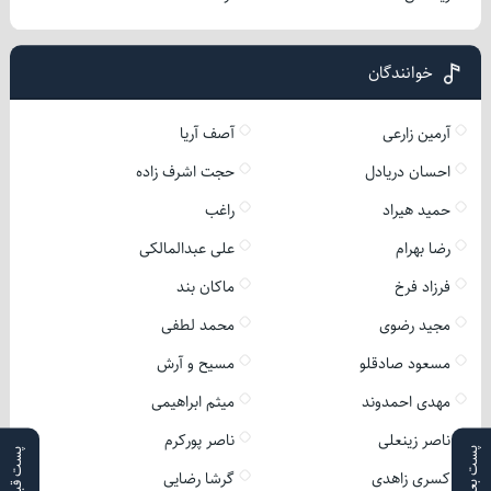
خوانندگان
آرمین زارعی
آصف آریا
احسان دریادل
حجت اشرف زاده
حمید هیراد
راغب
رضا بهرام
علی عبدالمالکی
فرزاد فرخ
ماکان بند
مجید رضوی
محمد لطفی
مسعود صادقلو
مسیح و آرش
مهدی احمدوند
میثم ابراهیمی
ناصر زینعلی
ناصر پورکرم
پست بعدی
پست قبلی
کسری زاهدی
گرشا رضایی