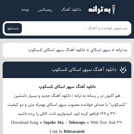
دانلود آهنگ
ریمیکس
نوحه
جستجو
به ترانه
»
سپهر اسکای
»
دانلود آهنگ سپهر اسکای تلسکوپ
دانلود آهنگ سپهر اسکای تلسکوپ
دانلود آهنگ سپهر اسکای تلسکوپ
هم اکنون در ر رسانه به ترانه | دانلود آهنگ جدید و بسیار دلنشین
“تلسکوپ” با صدای خواننده محبوب سپهر اسکای بهمراه متن و دو کیفیت
320 و 128 فراهم کرده ایم، امیدواریم لذت کافی را برده باشید
Download Song «
Sepehr Sky – Telescope
» With Text And 320
Link In
Behtaraneh