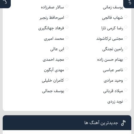
یوسف زمانی
سالار صفرزاده
شهاب فالجی
امیرحافظ رنجبر
رضا کرمی تارا
فرهاد جهانگیری
مجتبی ترکاشوند
محمد امیری
رامین تجنگی
ابی عالی
بهنام حسن زاده
مجید احمدی
ناصر عباسی
مهدی آبگون
وحید مرادی
کامران خلیلی
میلاد قربانی
یوسف جمالی
نوید زردی
جدیدترین آهنگ ها