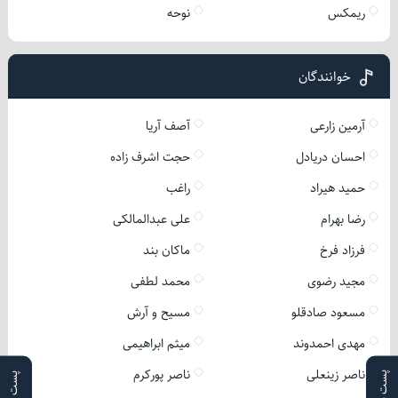
ریمکس
نوحه
خوانندگان
آرمین زارعی
آصف آریا
احسان دریادل
حجت اشرف زاده
حمید هیراد
راغب
رضا بهرام
علی عبدالمالکی
فرزاد فرخ
ماکان بند
مجید رضوی
محمد لطفی
مسعود صادقلو
مسیح و آرش
مهدی احمدوند
میثم ابراهیمی
ناصر زینعلی
ناصر پورکرم
پست بعدی
پست قبلی