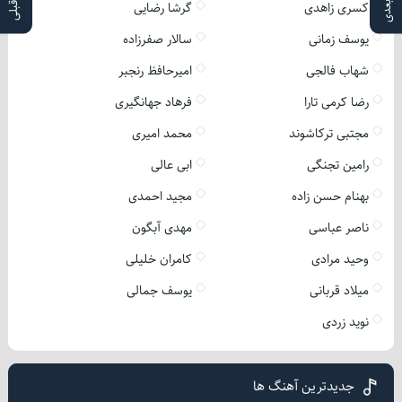
کسری زاهدی
گرشا رضایی
یوسف زمانی
سالار صفرزاده
شهاب فالجی
امیرحافظ رنجبر
رضا کرمی تارا
فرهاد جهانگیری
مجتبی ترکاشوند
محمد امیری
رامین تجنگی
ابی عالی
بهنام حسن زاده
مجید احمدی
ناصر عباسی
مهدی آبگون
وحید مرادی
کامران خلیلی
میلاد قربانی
یوسف جمالی
نوید زردی
جدیدترین آهنگ ها