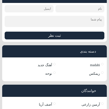
ثبت نظر
دسته بندی
madahi
آهنگ جدید
ریمکس
نوحه
خوانندگان
آرمین زارعی
آصف آریا