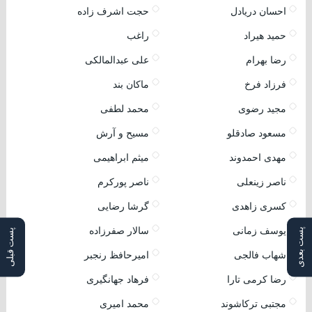
احسان دریادل
حجت اشرف زاده
حمید هیراد
راغب
رضا بهرام
علی عبدالمالکی
فرزاد فرخ
ماکان بند
مجید رضوی
محمد لطفی
مسعود صادقلو
مسیح و آرش
مهدی احمدوند
میثم ابراهیمی
ناصر زینعلی
ناصر پورکرم
کسری زاهدی
گرشا رضایی
یوسف زمانی
سالار صفرزاده
پست بعدی
پست قبلی
شهاب فالجی
امیرحافظ رنجبر
رضا کرمی تارا
فرهاد جهانگیری
مجتبی ترکاشوند
محمد امیری