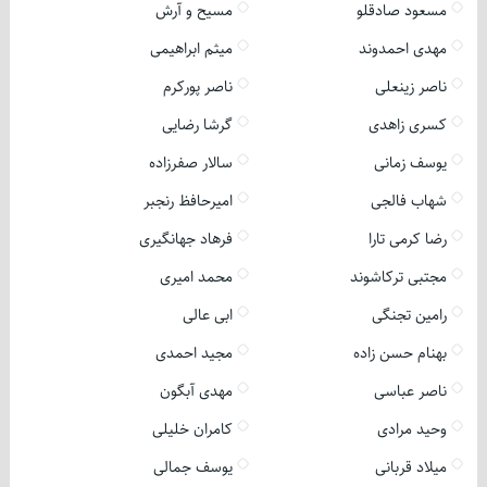
مسعود صادقلو
مسیح و آرش
مهدی احمدوند
میثم ابراهیمی
ناصر زینعلی
ناصر پورکرم
کسری زاهدی
گرشا رضایی
یوسف زمانی
سالار صفرزاده
شهاب فالجی
امیرحافظ رنجبر
رضا کرمی تارا
فرهاد جهانگیری
مجتبی ترکاشوند
محمد امیری
رامین تجنگی
ابی عالی
بهنام حسن زاده
مجید احمدی
ناصر عباسی
مهدی آبگون
وحید مرادی
کامران خلیلی
میلاد قربانی
یوسف جمالی