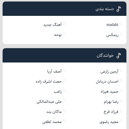
دسته بندی
madahi
آهنگ جدید
ریمکس
نوحه
خوانندگان
آرمین زارعی
آصف آریا
احسان دریادل
حجت اشرف زاده
حمید هیراد
راغب
رضا بهرام
علی عبدالمالکی
فرزاد فرخ
ماکان بند
مجید رضوی
محمد لطفی