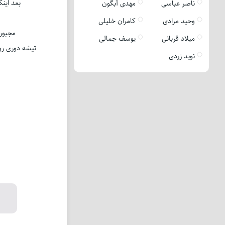
بعد این
ناصر عباسی
مهدی آبگون
وحید مرادی
کامران خلیلی
مجبوری
میلاد قربانی
یوسف جمالی
تیشه دوری رو
نوید زردی