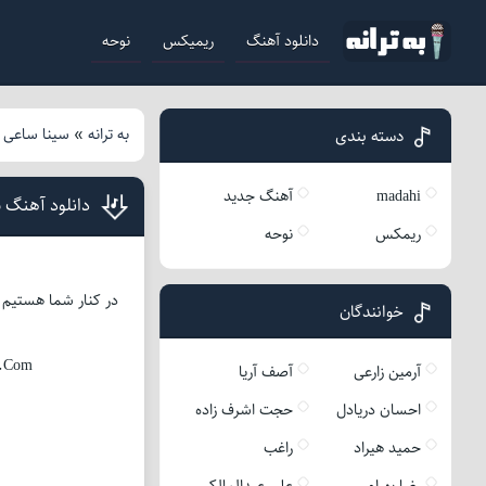
دانلود آهنگ
ریمیکس
نوحه
به ترانه
»
سینا ساعی
»
دسته بندی
madahi
آهنگ جدید
دانلود آهنگ 
ریمکس
نوحه
در کنار شما هستیم د
خوانندگان
h.Com
آرمین زارعی
آصف آریا
احسان دریادل
حجت اشرف زاده
حمید هیراد
راغب
رضا بهرام
علی عبدالمالکی