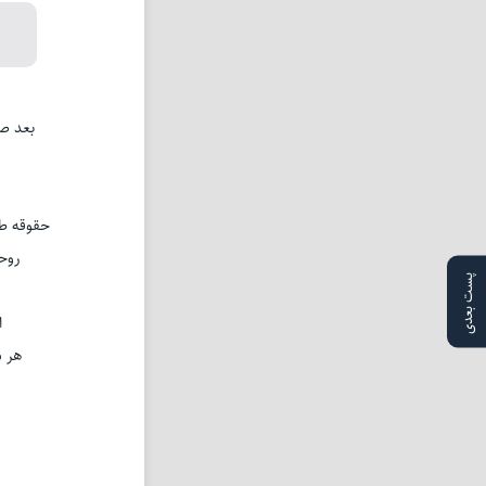
بعد صب
حقوقه ط 
روح
پست بعدی
ا
هر س