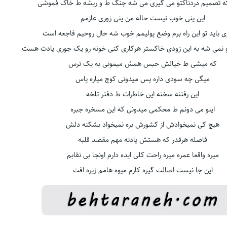
که تصمیم دردناکتو می گیری می شه جنگ ط و ریشه ط خاک فموشی
این ینی خوب نیست حاله من ینی زوری عازمم
 باید تو این راه برم وضع پولیمم خوب شه حال روحیم فاجعه است
 نمی شه به این زودی خاکستر هرکاری کنی خونه رو یک جوری یادت هست
که میشی ط خیالش حبس همش میمونی به یک ترس
میگی چه سودی داره پس میدونی کوچ میاره یاس
این رفتنه سخته این خاطرات ط دفتر تلخه
اینو می دونم ط محکمی میدونی که این مسخره جبره
هیچ کی نمیخوادش از کشورش بره نمیخواد بشکنه دلش
فاصله هرقدر که هستش یادته مهم مقصد قلبه
میره واقعا عمره میره راحت کلی ایده دارم اونجا بی نقابم
این جا نیست اصالت گیره کارم میوه هامم زیره افت