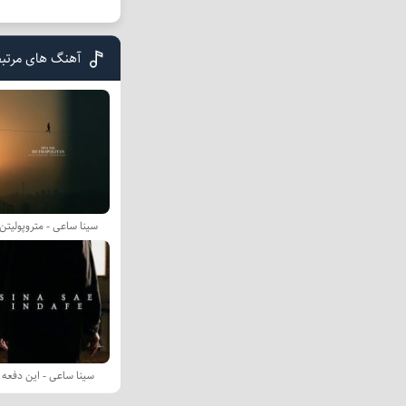
آهنگ های مرتب
سینا ساعی - متروپولیتن
سینا ساعی - این دفعه