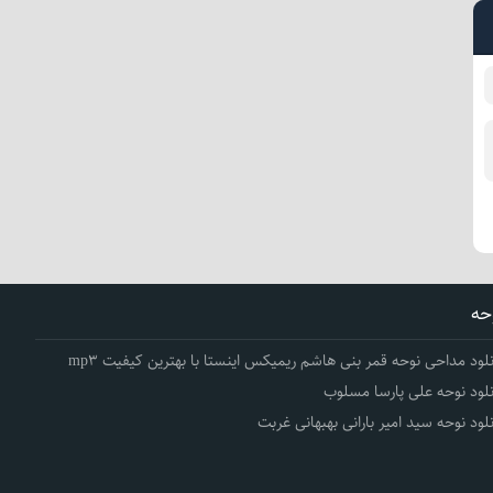
حه
نلود مداحی نوحه قمر بنی هاشم ریمیکس اینستا با بهترین کیفیت mp3
نلود نوحه علی پارسا مسلوب
نلود نوحه سید امیر بارانی بهبهانی غربت