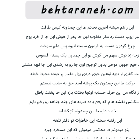
این راهم میشه اخرین نجاتم ط این چمدونه کیس طاقت
ر ایوب دست رد مغز مغلوب اون جا بحر از هوش این جا از خرد پوچ
چرخ گردون دست به فرمون سمت انبوه پس دلم سوخت
زجه زد توش سهم من کوش تو این چمدون یک بسته افسوس
هیچ جوون موجی بدون توجیح اون جا رو به رشدی این جا تویه مشتی
ت کفری از بویه توهین خوی دزدی پول مفتی پر دوده محیط خونه
پوکید ط این چمدون یک پوشه امید حق به جانب نیستم
ز نگاه من این حرف حسابه اونجا بختت بازه این جا بختت باطل
کانس نقشه هام که رفع باده ضربه های چند جناهه رو زخم بازم
خنده داره ط این چمدونه کهکشانه
این رفتنه سخته این خاطرات تو دفتر تلخه
اینو میدونم ط محکمی میدونی که این مسخره جبره