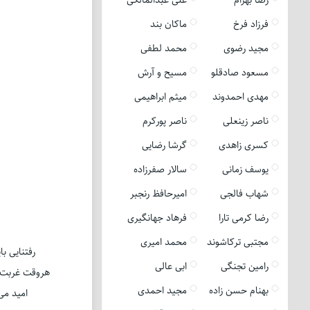
فرزاد فرخ
ماکان بند
مجید رضوی
محمد لطفی
مسعود صادقلو
مسیح و آرش
مهدی احمدوند
میثم ابراهیمی
ناصر زینعلی
ناصر پورکرم
کسری زاهدی
گرشا رضایی
یوسف زمانی
سالار صفرزاده
شهاب فالجی
امیرحافظ رنجبر
رضا کرمی تارا
فرهاد جهانگیری
مجتبی ترکاشوند
محمد امیری
رفتنایی ب
رامین تجنگی
ابی عالی
هروقت غربت گ
بهنام حسن زاده
مجید احمدی
امید می