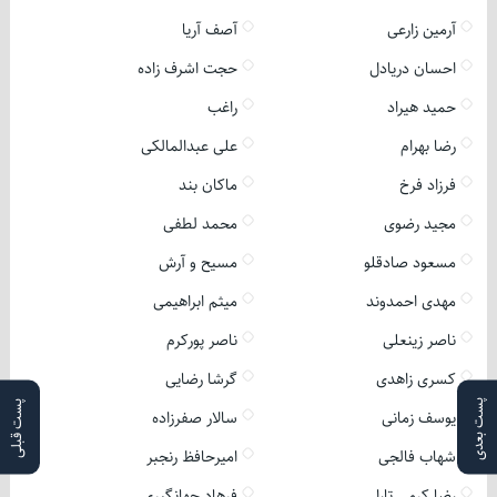
آرمین زارعی
آصف آریا
احسان دریادل
حجت اشرف زاده
حمید هیراد
راغب
رضا بهرام
علی عبدالمالکی
فرزاد فرخ
ماکان بند
مجید رضوی
محمد لطفی
مسعود صادقلو
مسیح و آرش
مهدی احمدوند
میثم ابراهیمی
ناصر زینعلی
ناصر پورکرم
کسری زاهدی
گرشا رضایی
پست بعدی
پست قبلی
یوسف زمانی
سالار صفرزاده
شهاب فالجی
امیرحافظ رنجبر
رضا کرمی تارا
فرهاد جهانگیری